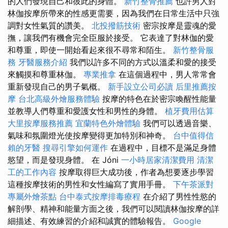
的人們發現自己和彼此的身體。
新竹整骨推薦
也許男人對
林伽按摩所帶來的性感更需要，因為我們在日常生活中只強
調對女性氣質的讚美。
北投撥筋技術
密宗按摩是靈魂的愛
撫，讓我們有機會完全臣服於接受。 它表達了對林伽的愛
和尊重，即使一開始看起來很不尋常和陌生。
新竹整骨服
務
牙醫服務介紹
我們以許多不同的方式以溫柔和愛的接受
來觸摸和尊重林伽。
專業推拿
在這個過程中，男人常常會
重新發現自己的男子氣概。
新手設立公司必讀
后里推薦按
摩
台北高級外燴服務體驗
按摩的特色在於密宗喚醒性能量
並教導人們尊重和愛護女性和男性的身體。
植牙費用估算
大里按摩服務推薦
宜蘭特色外燴體驗
我們可以透過音樂、
氣味和氛圍燈光使按摩變得更加特別和神奇。
台中值得信
賴的牙醫
搜尋引擎如何運作
在過程中，目標不是滿足身體
慾望，而是發現身體。 在 Jóni
一小時居家清潔費用
清潔
工的工作內容
按摩取得巨大成功後，作者為想要逐步學習
這種按摩技術的男性和女性編寫了實用手冊。
下午茶派對
專屬外燴茶點
台中泰式按摩排毒療程
在介紹了男性性慾的
解剖學、精神和能量方面之後，我們可以閱讀林伽按摩的詳
細描述、有效練習的介紹和誠實的體驗報告。
Google