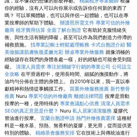
識，並不像我們想像的那麼神祕。
桃園植牙專業醫師
根據
你的經驗，沒有人可以向你展示或告訴你任何新的東西了
嗎？ 可以單獨體驗，也可以與伴侶一起體驗，也可以在專
業按摩師的幫助下體驗。
辦護照所需文件
專業可信的外燴
廠商
植牙費用估算
全面了解台胞證
它有助於克服情緒失
衡、與性生活有關的障礙，甚至可以作為我們創造力停滯的
補救措施。
找專業記帳士輕鬆處理帳務
卡式台胞證介紹
醫
美做臉讓肌膚恢復柔嫩光彩
辦桌專業外燴服務
就像消極的
經驗儲存在我們的身體各處一樣，好的經驗也可能會受到阻
礙。
清潔人員需求
專注於關鍵字行銷的專業公司
公司設立
全攻略
在平滑過程中，使用長時間、細膩的撫摸動作，將
油均勻分佈在主體的身體上。 自2010年以來，我一直以奉
獻精神和熱情從事觸摸工作。
苗栗外燴服務推薦
新竹整骨
推薦
Nuru
專業可信的外燴廠商
離婚法律問題
按摩是滑動
按摩的一種，使用特殊的
專業會議點心供應
清潔人員需求
SEO的真正意思是什麼？
Nuru
私人居家清潔服務
凝膠代
替油進行按摩。
宜蘭台胞證申請
熱門外燴推薦選擇
這種材
料是一種水基、預熱、無香料的凝膠，更光滑，從而提供更
特別的體驗。
精緻茶會服務安排
它在技術上與傳統油進行