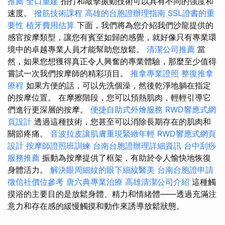
推薦
全口重建
拍打和敲擊振動技術可以具有不同的強度和
速度。
撥筋技術課程
高雄的台胞證辦理指南
SSL證書的重
要性
植牙費用估算
下面，我們將為您介紹我們沙龍提供的
感官按摩類型，讓您有賓至如歸的感覺，就好像只有專業環
境中的卓越專業人員才能幫助您放鬆。
清潔公司推薦
當
然，如果您想獲得真正令人興奮的專業體驗，那麼至少值得
嘗試一次我們按摩師的精彩項目。
推拿專業證照
整復推拿
療程
如果方便的話，可以先洗個澡，然後乾淨地躺在指定
的按摩位置。 在摩擦階段，您可以預熱肌肉，輕輕引導它
們進行更深層的按摩。
便捷自助式外燴服務
RWD響應式網
頁設計
透過這種技術，您甚至可以消除長期存在的肌肉和
關節疼痛。
音波拉皮讓肌膚重現緊緻年輕
RWD響應式網頁
設計
按摩師證照班訓練
台南台胞證辦理詳細資訊
台中刮痧
服務推薦
振動為按摩提供了框架，有助於令人愉快地恢復
身體活力。
解決眼周細紋的眼下細紋醫美
台南台胞證申請
徵信社價位參考
唐六典專業治療
高雄清潔公司介紹
這種觸
摸浴的主要目的是放鬆身體、精力和情緒體——透過充滿注
意力和存在感的緩慢觸摸和動作來誘導放鬆狀態。