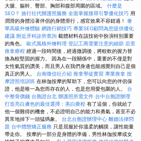
大腿、軀幹、臀部、胸部和腹部周圍的區域。
什麼是
SEO？
旅行社代辦護照服務
全面掌握搜尋引擎優化技巧
用
潤滑的身體沿著伴侶的身體滑行，感官效果不容錯過！
奢
華高級外燴體驗
網路行銷技巧
專業SEO顧問為您提供優化
建議
附近牙科診所查詢
載體材料在該技術中扮演特別重要
的角色。
歐式風格外燴料理
登記工商需要注意的細節
后里
推拿療程
經過一段時間後，經過微調後，將較軟的握力替
換為較堅固的握力。 因為在一段關係中，重要的不僅是對
女性氣質的讚美，而且男人在我們身邊也能感覺到自己是個
真正的男人。
台南徵信社介紹
推拿學徒實習
專業推拿
按
摩證照培訓班
在林伽按摩的幫助下，您可以向您的伴侶保
證，他是唯一為您而存在的人，也是您用愛包圍的人。
台
中整骨價錢
台胞證台北
辦護照所需文件
台中台胞證辦理
打造亮白膚色的最佳選擇：美白療程
有了這個，你就給了
他一個難得的機會，不必證明自己的能力和勇氣，甚至不必
異常地掉下一頭猛獁象。
台北台胞證辦理中心
離婚法律問
題
台中體態矯正服務
只是屈服於你溫柔的觸摸，讓性能量
帶走你。 按摩的一部分是身體的準備，男性林伽按摩或女