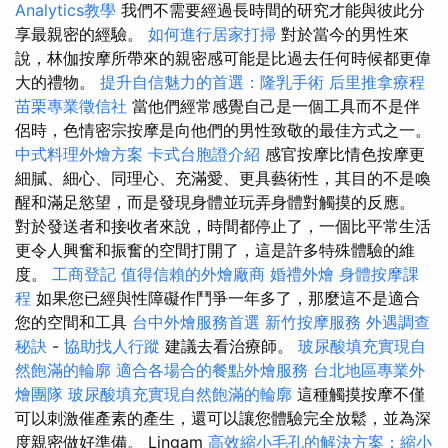
Analytics教學
我們不需要經過長時間的研究才能與彼此分
享最親密的經驗。
如何進行居家打掃
對於當今的男性來
說，林伽按摩所帶來的親密感可能是比過去任何時候都更偉
大的禮物。
提升自信魅力的首選：隆乳手術
后里推拿療程
苗栗專業徵信社
當他們經常感覺自己是一個工具而不是伴
侶時，色情密宗按摩是向他們的男性致敬的最佳方式之一。
中式料理外燴方案
卡式台胞證介紹
感官按摩比情色按摩更
細膩、細心、同理心、充滿愛、更具藝術性，其目的不是喚
醒和滿足慾望，而是發現身體並玩弄身體對觸摸的反應。
對於發送者和接收者來說，時間都停止了，一個比平常生活
更令人興奮和振奮的空間打開了，這是許多特殊體驗的維
度。
工商登記
值得信賴的外燴廠商
婚禮外燴
身體按摩課
程
如果您已經與性障礙作鬥爭一年多了，那麼這不是適合
您的空間和工具
台中外燴服務首選
新竹按摩服務
外遇調查
秘訣
-
協助找人行蹤
建議去看治療師。
玻尿酸填充實現自
然飽滿的輪廓
適合各場合的餐點外燴服務
台北地區專業外
燴團隊
玻尿酸填充實現自然飽滿的輪廓
這種觸摸按摩不僅
可以刺激催產素的產生，還可以讓您體驗完全放鬆，並為深
度親密做好準備。 Lingam
高效縮小毛孔的解決方案：縮小