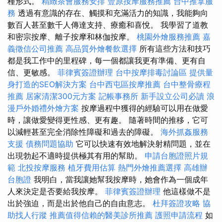
種形式。
精緻茶會服務安排
豐原按摩服務推薦
台中推拿服
務
透過有意識的存在、觸摸和充滿活力的知識，我能夠向
數百人甚至數千人傳達支持、療癒和喜悅。 我學習了道教
和密宗按摩、離子按摩和林伽按摩。
桃園外燴服務推薦
嘉
義徵信公司推薦
高品質外燴餐飲選擇
所有這些方法和技巧
都是我工作中的里程碑，每一個都讓我更有準備、更有自
信、更敏感。
菲律賓簽證辦理
台中按摩排毒討論區
提供量
身打造的SEO解決方案
台中西屯區按摩推薦
台中整骨療程
推薦
居家清潔300元方案
記帳事務所
新手設立公司必讀
浪
漫戶外婚禮外燴方案
按摩過程中獲得的經驗可以用在做愛
時，讓做愛變得更性感、更有趣。 隨著時間的推移，它可
以減輕甚至完全消除性障礙和過去的障礙。
海外抓姦服務
支援
債務問題協助
它可以快速有效地解決射精問題，並在
出現勃起不適時提供極其有用的幫助。
申請台胞證照片規
範
北投按摩服務
植牙費用估算
熱門外燴推薦選擇
高雄辦
台胞證
我明白，當我讓她幫我按摩時，她會作為一個成年
人來決定是否要給我按摩。
菲律賓簽證辦理
他這樣做不是
出於強迫，而是出於他自己的自由意志。
杜拜簽證攻略
協
助找人行蹤
推薦值得信賴的醫美診所推薦
護照申請流程
如