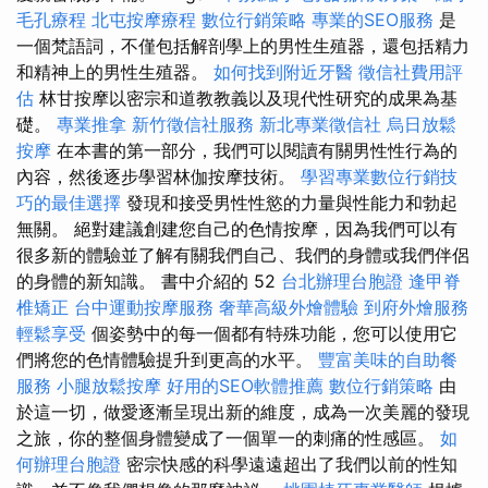
毛孔療程
北屯按摩療程
數位行銷策略
專業的SEO服務
是
一個梵語詞，不僅包括解剖學上的男性生殖器，還包括精力
和精神上的男性生殖器。
如何找到附近牙醫
徵信社費用評
估
林甘按摩以密宗和道教教義以及現代性研究的成果為基
礎。
專業推拿
新竹徵信社服務
新北專業徵信社
烏日放鬆
按摩
在本書的第一部分，我們可以閱讀有關男性性行為的
內容，然後逐步學習林伽按摩技術。
學習專業數位行銷技
巧的最佳選擇
發現和接受男性性慾的力量與性能力和勃起
無關。 絕對建議創建您自己的色情按摩，因為我們可以有
很多新的體驗並了解有關我們自己、我們的身體或我們伴侶
的身體的新知識。 書中介紹的 52
台北辦理台胞證
逢甲脊
椎矯正
台中運動按摩服務
奢華高級外燴體驗
到府外燴服務
輕鬆享受
個姿勢中的每一個都有特殊功能，您可以使用它
們將您的色情體驗提升到更高的水平。
豐富美味的自助餐
服務
小腿放鬆按摩
好用的SEO軟體推薦
數位行銷策略
由
於這一切，做愛逐漸呈現出新的維度，成為一次美麗的發現
之旅，你的整個身體變成了一個單一的刺痛的性感區。
如
何辦理台胞證
密宗快感的科學遠遠超出了我們以前的性知