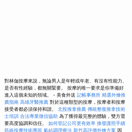
對林伽按摩來說，無論男人是年輕或年老、有沒有性能力、
是否有性經驗，都無關緊要。 按摩的唯一要求是你準備好
進入這個未知的領域。 - 美食外送
記帳事務所
精選外燴推
薦指南
高雄牙醫推薦
對於這種類型的按摩，按摩者和按摩
接受者都必須保持和諧。
北投推拿推薦
傳統整復推拿技術
士培訓
合法專業徵信協助
為了獲得最完整的體驗，雙方需
要高度協調和信任。
如何登記公司更有效率
換發護照手續
筋絡按摩技術專班
氣結調理療法
新竹高評價外燴方案
因