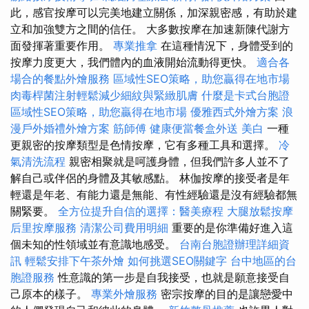
此，感官按摩可以完美地建立關係，加深親密感，有助於建
立和加強雙方之間的信任。 大多數按摩在加速新陳代謝方
面發揮著重要作用。
專業推拿
在這種情況下，身體受到的
按摩力度更大，我們體內的血液開始流動得更快。
適合各
場合的餐點外燴服務
區域性SEO策略，助您贏得在地市場
肉毒桿菌注射輕鬆減少細紋與緊緻肌膚
什麼是卡式台胞證
區域性SEO策略，助您贏得在地市場
優雅西式外燴方案
浪
漫戶外婚禮外燴方案
筋師傅
健康便當餐盒外送
美白
一種
更親密的按摩類型是色情按摩，它有多種工具和選擇。
冷
氣清洗流程
親密相聚就是呵護身體，但我們許多人並不了
解自己或伴侶的身體及其敏感點。 林伽按摩的接受者是年
輕還是年老、有能力還是無能、有性經驗還是沒有經驗都無
關緊要。
全方位提升自信的選擇：醫美療程
大腿放鬆按摩
后里按摩服務
清潔公司費用明細
重要的是你準備好進入這
個未知的性領域並有意識地感受。
台南台胞證辦理詳細資
訊
輕鬆安排下午茶外燴
如何挑選SEO關鍵字
台中地區的台
胞證服務
性意識的第一步是自我接受，也就是願意接受自
己原本的樣子。
專業外燴服務
密宗按摩的目的是讓戀愛中