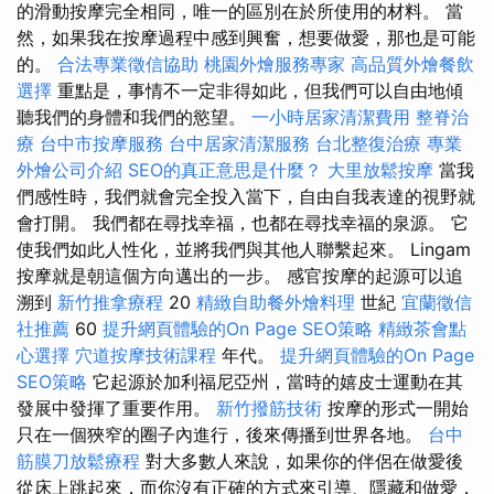
的滑動按摩完全相同，唯一的區別在於所使用的材料。 當
然，如果我在按摩過程中感到興奮，想要做愛，那也是可能
的。
合法專業徵信協助
桃園外燴服務專家
高品質外燴餐飲
選擇
重點是，事情不一定非得如此，但我們可以自由地傾
聽我們的身體和我們的慾望。
一小時居家清潔費用
整脊治
療
台中市按摩服務
台中居家清潔服務
台北整復治療
專業
外燴公司介紹
SEO的真正意思是什麼？
大里放鬆按摩
當我
們感性時，我們就會完全投入當下，自由自我表達的視野就
會打開。 我們都在尋找幸福，也都在尋找幸福的泉源。 它
使我們如此人性化，並將我們與其他人聯繫起來。 Lingam
按摩就是朝這個方向邁出的一步。 感官按摩的起源可以追
溯到
新竹推拿療程
20
精緻自助餐外燴料理
世紀
宜蘭徵信
社推薦
60
提升網頁體驗的On Page SEO策略
精緻茶會點
心選擇
穴道按摩技術課程
年代。
提升網頁體驗的On Page
SEO策略
它起源於加利福尼亞州，當時的嬉皮士運動在其
發展中發揮了重要作用。
新竹撥筋技術
按摩的形式一開始
只在一個狹窄的圈子內進行，後來傳播到世界各地。
台中
筋膜刀放鬆療程
對大多數人來說，如果你的伴侶在做愛後
從床上跳起來，而你沒有正確的方式來引導、隱藏和做愛，