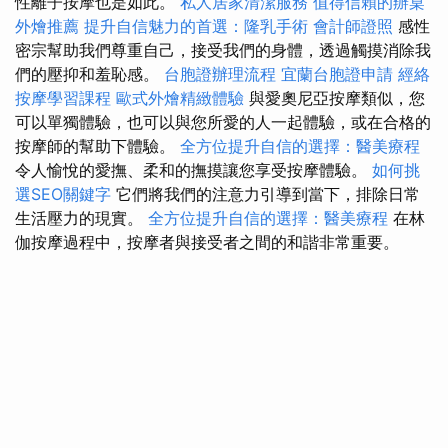
性離子按摩也是如此。
私人居家清潔服務
值得信賴的辦桌
外燴推薦
提升自信魅力的首選：隆乳手術
會計師證照
感性
密宗幫助我們尊重自己，接受我們的身體，透過觸摸消除我
們的壓抑和羞恥感。
台胞證辦理流程
宜蘭台胞證申請
經絡
按摩學習課程
歐式外燴精緻體驗
與愛奧尼亞按摩類似，您
可以單獨體驗，也可以與您所愛的人一起體驗，或在合格的
按摩師的幫助下體驗。
全方位提升自信的選擇：醫美療程
令人愉悅的愛撫、柔和的撫摸讓您享受按摩體驗。
如何挑
選SEO關鍵字
它們將我們的注意力引導到當下，排除日常
生活壓力的現實。
全方位提升自信的選擇：醫美療程
在林
伽按摩過程中，按摩者與接受者之間的和諧非常重要。