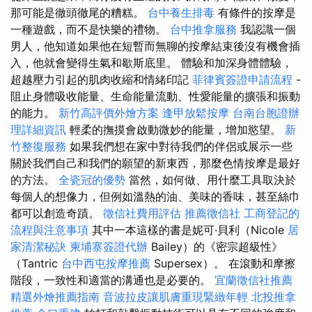
那可能是徹頭徹尾的糟糕。
台中養生排毒
有條件的按摩是
一種遊戲，而不是快樂的禮物。
台中推拿服務
我認識一個
男人，他知道如果他在短暫而無聊的按摩結束後沒有機會插
入，他就會變得生氣和歇斯底里。 體驗和加深身體體驗，
超越壓力引起的肌肉收縮和情緒印記
菲律賓簽證申請流程
-
阻止身體吸收能量、生命能量流動、性愛能量的擴張和振動
的能力。
新竹高評價外燴方案
逢甲放鬆按摩
台南台胞證辦
理詳細資訊
輕柔的撫摸會啟動微妙的能量，增加慾望。
新
竹整復服務
如果我們想在家中對待我們的伴侶或展示一些
關於我們自己和我們的願望的新東西，那麼色情按摩是最好
的方法。
全瓷冠的優勢
當然，如何做、用什麼工具取決於
每個人的想像力，但例如溫熱的油、美味的香味，甚至絲巾
都可以創造奇蹟。
徵信社費用評估
推薦徵信社
工商登記的
流程與注意事項
其中一本這樣的書是妮可·貝利（Nicole
居
家清潔秘訣
柬埔寨簽證代辦
Bailey）的《密宗超級性》
（Tantric
台中西屯按摩推薦
Supersex）。 在滾動和摩擦
階段，一致性和適當的溝通也是必要的。
宜蘭徵信社推薦
精選外燴推薦指南
音波拉皮讓肌膚重現緊緻年輕
北投推拿