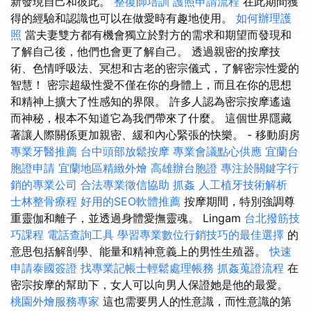
新發現自己和彼此。
整復師培訓
護照申請流程
在此期間獲
得的經驗和認識也可以在做愛時有趣地使用。
如何辦理護
照
當夫妻雙方都有機會獨立於對方的需求和期望而發現和
了解自己後，他們也會更了解自己。 透過親密的按摩技
術、色情呼吸法、冥想和古老的密宗儀式，了解密宗性愛的
智慧！ 密宗超級性愛不僅在你的身體上，而且在你的思想
和精神上擴大了性感知的界限。 許多人認為密宗按摩遙遠
而神秘，根本不知道它為我們帶來了什麼。 這個世界隱藏
著讓人際關係更加親密、緩和內心緊張的快樂。 - 移動廚房
專業牙醫推薦
台中頭部放鬆按摩
專業會議點心供應
宜蘭台
胞證申請
宜蘭地區精緻外燴
高雄辦台胞證
專注於關鍵字行
銷的專業公司
合法專業徵信協助
抓姦
人工植牙技術解析
士林整骨療程
好用的SEO軟體推薦
按摩期間，特別強調尊
重靈伽和離子，並透過身體愛撫靈魂。 Lingam
台北撥筋技
巧課程
電話查詢工具
學習專業數位行銷技巧的最佳選擇
的
意思包括解剖學、能量和精神意義上的男性生殖器。
快速
申請泰國簽證
找專業記帳士輕鬆處理帳務
抓姦蒐證流程
在
密宗按摩的幫助下，女人可以向男人保證她是他的最愛。
桃園外燴服務專家
這也需要男人的性意識，而性意識的第