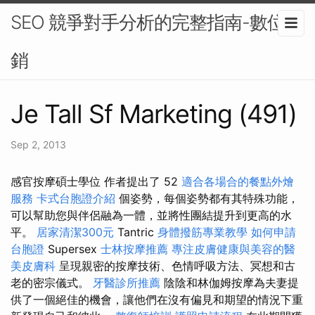
SEO 競爭對手分析的完整指南-數位行
銷
Je Tall Sf Marketing (491)
Sep 2, 2013
感官按摩碩士學位 作者提出了 52
適合各場合的餐點外燴
服務
卡式台胞證介紹
個姿勢，每個姿勢都有其特殊功能，
可以幫助您與伴侶融為一體，並將性團結提升到更高的水
平。
居家清潔300元
Tantric
身體撥筋專業教學
如何申請
台胞證
Supersex
士林按摩推薦
專注皮膚健康與美容的醫
美皮膚科
呈現親密的按摩技術、色情呼吸方法、冥想和古
老的密宗儀式。
牙醫診所推薦
陰陰和林伽姆按摩為夫妻提
供了一個絕佳的機會，讓他們在沒有偏見和期望的情況下重