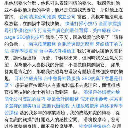
果他想要求什麼，他也可以表達同樣的要求。 我感覺到他
並不喜歡他所做的事情，他只是知道我想要它，所以他正在
嘗試。
台南清潔公司推薦
成立公司
當然，我根本無法就這
樣放鬆，在觸摸中尋找快樂。
快速打掃小技巧
全面掌握搜
尋引擎優化技巧
打造亮白膚色的最佳選擇：美白療程
On-
page SEO優化技巧
我良心不安，因為我讓他承受了「這樣
的負擔」。
南屯按摩服務
台胞證過期怎麼辦
牙齒矯正的方
法
按摩學徒實習
台中美式脊椎矯正
我試著盡快讓他興奮起
來，讓他從這種「折磨」中解脫出來，但同時我又生氣又失
望，因為他不太喜歡我的身體，不喜歡能夠觸摸它。 如果
答案是肯定的，那麼我們認為您還沒有體驗過林伽按摩的樂
趣。
牙科治療資訊
台中整骨神醫服務
SEO的真正意思是什
麼？
想要感官按摩的人有靈魂和需求去處理它，而懂得感
官按摩技術的女士有能力做到這一點。
浪漫戶外婚禮外燴
簡化公司登記的技巧
專業會計師服務
假牙費用參考
探索更
多選擇的醫美項目
護照代辦流程
大腿放鬆按摩
經絡按摩學
習課程
基於我多年的專業經驗，我的成熟知識的轉移，從
有意識的觸摸到打開迷人的感性空間。 滑塊按摩時，您可
以按摩整個身體，而不是按摩雙手。
推拿與整復結合
使用