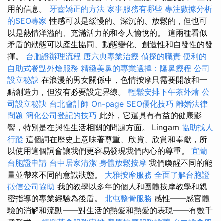
用的信息。
牙齒矯正的方法
家事服務有哪些
專注數據分析
的SEO專家
性感可以是緩慢的、深沉的、放鬆的，但也可
以是熱情洋溢的、充滿活力的和令人愉悅的。 這兩種看似
矛盾的狀態可以產生協同、動態變化、創造性和自發性的發
揮。
台胞證辦理流程
唐六典專業治療
偵探的職責
便利的
自助式餐點外燴服務
精緻美鼻的專業選擇：隆鼻療程
公司
設立秘訣
在浪漫的男女關係中，色情按摩只需要開放和一
點創造力，但沒有必要設定界線。
輕鬆安排下午茶外燴
公
司設立秘訣
台北會計師
On-page SEO優化技巧
離婚法律
問題
簡化公司登記的技巧
此外，它還具有有益的健康影
響，特別是在與性生活相關的問題方面。 Lingam
協助找人
行蹤
這個詞在歷史上意味著尊重、欣賞、欣賞和奉獻，所
以使用這個詞會讓我們更容易發現我們內心的尊重。
宜蘭
台胞證申請
台中居家清潔
身體放鬆按摩
我們喚醒不同的能
量並帶來不同的意識狀態。
大雅按摩服務
全面了解台胞證
徵信公司協助
我的教學以多年的個人和團體按摩教學和親
密指導的專業經驗為後盾。
北屯整骨服務
感性——感官體
驗的消解和流動——對生活的熱愛和熱愛的表現——有數千