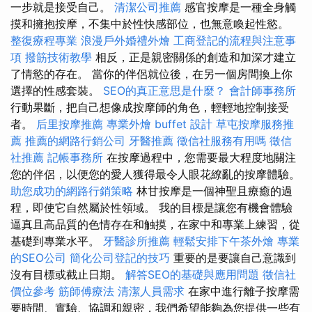
一步就是接受自己。
清潔公司推薦
感官按摩是一種全身觸
摸和擁抱按摩，不集中於性快感部位，也無意喚起性慾。
整復療程專業
浪漫戶外婚禮外燴
工商登記的流程與注意事
項
撥筋技術教學
相反，正是親密關係的創造和加深才建立
了情慾的存在。 當你的伴侶就位後，在另一個房間換上你
選擇的性感套裝。
SEO的真正意思是什麼？
會計師事務所
行動果斷，把自己想像成按摩師的角色，輕輕地控制接受
者。
后里按摩推薦
專業外燴 buffet 設計
草屯按摩服務推
薦
推薦的網路行銷公司
牙醫推薦
徵信社服務有用嗎
徵信
社推薦
記帳事務所
在按摩過程中，您需要最大程度地關注
您的伴侶，以便您的愛人獲得最令人眼花繚亂的按摩體驗。
助您成功的網路行銷策略
林甘按摩是一個神聖且療癒的過
程，即使它自然屬於性領域。 我的目標是讓您有機會體驗
逼真且高品質的色情存在和触摸，在家中和專業上練習，從
基礎到專業水平。
牙醫診所推薦
輕鬆安排下午茶外燴
專業
的SEO公司
簡化公司登記的技巧
重要的是要讓自己意識到
沒有目標或截止日期。
解答SEO的基礎與應用問題
徵信社
價位參考
筋師傅療法
清潔人員需求
在家中進行離子按摩需
要時間、實驗、協調和親密，我們希望能夠為您提供一些有