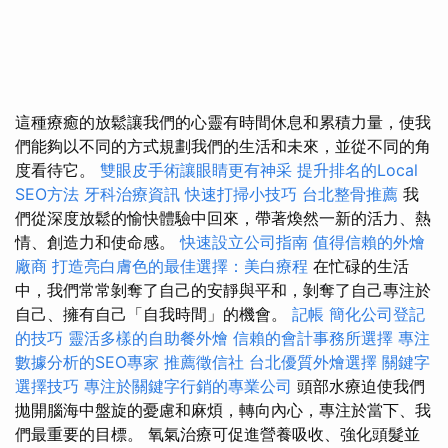
這種療癒的放鬆讓我們的心靈有時間休息和累積力量，使我
們能夠以不同的方式規劃我們的生活和未來，並從不同的角
度看待它。
雙眼皮手術讓眼睛更有神采
提升排名的Local
SEO方法
牙科治療資訊
快速打掃小技巧
台北整骨推薦
我
們從深度放鬆的愉快體驗中回來，帶著煥然一新的活力、熱
情、創造力和使命感。
快速設立公司指南
值得信賴的外燴
廠商
打造亮白膚色的最佳選擇：美白療程
在忙碌的生活
中，我們常常剝奪了自己的安靜與平和，剝奪了自己專注於
自己、擁有自己「自我時間」的機會。
記帳
簡化公司登記
的技巧
靈活多樣的自助餐外燴
信賴的會計事務所選擇
專注
數據分析的SEO專家
推薦徵信社
台北優質外燴選擇
關鍵字
選擇技巧
專注於關鍵字行銷的專業公司
頭部水療迫使我們
拋開腦海中盤旋的憂慮和麻煩，轉向內心，專注於當下、我
們最重要的目標。 氧氣治療可促進營養吸收、強化頭髮並