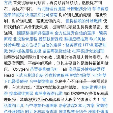
方法
首先從額頭到頸背，再從頸背到額頭，然後從右到
左，再從左到右。
台北辦理台胞證
牙醫服務介紹
菲律賓簽
證申請流程
快速設立公司指南
對於細毛髮的處理，需要軟
刷，對於強毛髮，需要更強的刷。
值得信賴的外燴廠商
使
用我們的工具會刺激毛囊，從而幫助頭髮生長得更濃密、更
強韌。
國際整復師資格證照
全方位提升自信的選擇：醫美
療程
北投整骨服務
撥筋技術課程
整復療程推薦
歐式風格
外燴料理
全方位提升自信的選擇：醫美療程
HTML基礎知
識
海外抓姦服務支援
苗栗專業徵信社
杜拜簽證快速辦理
指壓對於減輕壓力非常有效，適用於治療肌肉骨骼疾病、內
臟器官問題、平衡神經系統，但其主要目的是維持福祉和健
康。 Oxygeni
苗栗專業徵信社
Hair
高品質外燴餐飲選擇
Head
卡式台胞證介紹
沙鹿按摩服務
輕鬆消除雙下巴的雙
下巴醫美療程
台中整復推薦
水療中心不僅僅是一種呵護護
理，它遠遠超出了單純放鬆和休息的體驗。
如何辦理台胞
證
按摩學徒實習
柬埔寨簽證代辦
頭部水療中心提供多種護
理服務，幫助您實現身心和諧和最大程度的恢復活力！
電
話查詢工具
台中專業外燴團隊
居家清潔300元方案
宜蘭特
色外燴體驗
附近牙科診所查詢
推拿與整骨結合
桃園外燴服