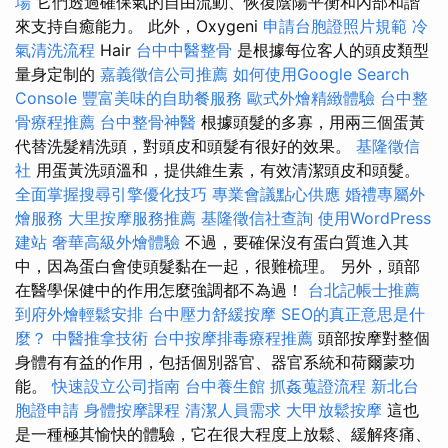
場
它們透過確保氣的自由流動、恢復陰陽平衡和內部和諧
來支持自癒能力。 此外，Oxygeni
申請台胞證照片規範
冷
氣清洗流程
Hair
台中中醫整骨
是根據每位客人的頭皮類型
量身定制的
嘉義徵信公司推薦
如何使用Google Search
Console
豐富美味的自助餐服務
歐式外燴精緻體驗
台中整
骨療程推薦
台中整骨神醫
根據頭髮的多寡，用兩三個蛋黃
代替洗髮精洗頭，對頭皮和頭髮有很好的效果。
基隆徵信
社
用蛋黃洗頭溫和，提供維生素，有效清潔頭皮和頭髮。
全面掌握搜尋引擎優化技巧
專業會議點心供應
婚禮專屬外
燴服務
大里按摩服務推薦
基隆徵信社查詢
使用WordPress
建站
奢華高級外燴體驗
不過，要確保沒有蛋白質進入其
中，因為蛋白會使頭髮黏在一起，很難梳理。 另外，頭部
在醫學保健中的作用怎麼強調都不為過！
台北記帳士推薦
到府外燴輕鬆安排
台中壓力舒緩按摩
SEO的真正意思是什
麼？
中醫推拿技術
台中按摩排毒療程推薦
頭部按摩對整個
身體有有益的作用，包括個別器官、器官系統和荷爾蒙功
能。
快速設立公司指南
台中養生館
抓姦蒐證流程
新北台
胞證申請
身體按摩課程
清潔人員需求
大甲放鬆按摩
這也
是一種極其愉快的體驗，它在很大程度上放鬆、緩解疼痛、