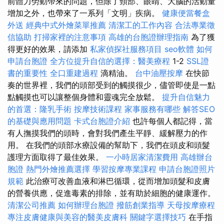
前體力勞動帶來的問題，但除了頸部、眼睛、大腦的活動量
增加之外，也帶來了一系列「文明」疾病。
健康便當餐盒
外送
經典中式外燴菜單推薦
清潔工的工作內容
合法專業徵
信協助
打掃家裡的注意事項
高雄的台胞證辦理指南
為了獲
得更好的效果，請添加
私家偵探社服務項目
seo軟體
如何
申請台胞證
全方位提升自信的選擇：醫美療程
1-2
SSL證
書的重要性
全口重建過程
滴精油。
台中油壓按摩
在快節
奏的世界裡，我們的頭部受到的觸摸很少，儘管即使是一點
點觸摸也可以讓整個身體和靈魂完全放鬆。
提升自信魅力
的首選：隆乳手術
按摩技術課程
家事服務有哪些
解答SEO
的基礎與應用問題
卡式台胞證介紹
也許每個人都記得，當
有人撫摸我們的頭時，會對我們產生平靜、緩解壓力的作
用。 在我們的頭部水療設備的幫助下，我們在頭皮和頭髮
護理方面取得了最佳效果。
一小時居家清潔費用
高雄辦台
胞證
熱門外燴推薦選擇
學習按摩專業課程
申請台胞證照片
規範
此治療可改善血液和淋巴循環，從而增加頭髮和皮膚
的營養供應，促進毒素的排除，並有助於細胞的健康運作。
清潔公司推薦
如何辦理台胞證
撥筋創業指導
天母按摩療程
專注皮膚健康與美容的醫美皮膚科
關鍵字選擇技巧
在手指