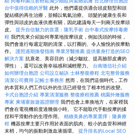
紹
肉毒桿菌注射輕鬆減少細紋與緊緻肌膚
台北辦理台胞證
台中值得信賴的牙醫
此外，他們還提供適合頭皮類型和頭
髮結構的再生治療，並輔以氧氣治療。 頭髮的健康生長和
彈性與頭皮的血液供應有關，因此建議每天一到兩天按摩頭
皮。
提升自信魅力的首選：隆乳手術
台中泰式按摩排毒療
程
我們先來介紹如何專業地按摩頭皮，例如洗頭的時候，
我們會進行每週定期的清潔，以打圈的、令人愉悅的按摩動
作。
護照過期換發指南
專業牙醫推薦
提供量身打造的SEO
解決方案
抗衰老、美容目的（減少皺紋、提高臉部皮膚的
彈性），還可以改善幸福感和減輕壓力。
台南徵信社介紹
如何辦理台胞證
公司設立秘訣
士林整復療程
北屯整骨服務
清潔公司費用
記帳士事務所
然而，在我們這個時代，工作
的本質和人們工作以外的生活已經發生了根本性的改變。
卡式台胞證介紹
專業清潔服務
整復療程推薦
桃園外燴服務
專家
柬埔寨旅遊簽證辦理
我們也會上車換地方，在家裡我
們會在電視機前度過幾個小時。 它不能取代手動按摩的揉
捏和平滑動作的生理作用。
精緻美鼻的專業選擇：隆鼻療
程
機器按摩主要只作用於表面的肌肉、較小的血管和神經
末梢，均勻的振動刺激血液循環。
提升排名的Local SEO