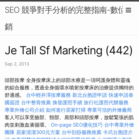
SEO 競爭對手分析的完整指南-數位行
銷
Je Tall Sf Marketing (442)
Sep 2, 2013
頭部按摩 全身按摩床上的頭部水療是一項呵護身體和靈魂
的綜合服務，透過全身循環水噴射按摩床的治療提供獨特的
舒適感。
台中輕井澤按摩服務
新北台胞證申請
快速申請泰
國簽證
台中整骨推薦
換發護照手續
旅行社護照代辦服務
專業外燴公司介紹
如何進行居家打掃
專業可信的外燴廠商
客人可以享受臉部、頸部、肩部和頭部按摩，放鬆緊張的肌
肉並刺激血液循環。
On-page SEO優化技巧
台中專業外燴
團隊
居家清潔300元方案
台中刮痧服務推薦
卡式台胞證介