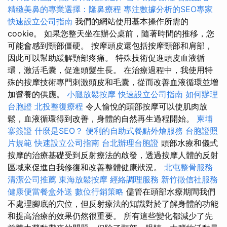
精緻美鼻的專業選擇：隆鼻療程
專注數據分析的SEO專家
快速設立公司指南
我們的網站使用基本操作所需的
cookie。 如果您整天坐在辦公桌前，隨著時間的推移，您
可能會感到頸部僵硬。 按摩頭皮還包括按摩頸部和肩部，
因此可以幫助緩解頸部疼痛。 特殊技術促進頭皮血液循
環，激活毛囊，促進頭髮生長。 在治療過程中，我使用特
殊的按摩技術專門刺激頭皮和毛囊，從而改善血液循環並增
加營養的供應。
小腿放鬆按摩
快速設立公司指南
如何辦理
台胞證
北投整復療程
令人愉悅的頭部按摩可以使肌肉放
鬆，血液循環得到改善，身體的自然再生過程開始。
柬埔
寨簽證
什麼是SEO？
便利的自助式餐點外燴服務
台胞證照
片規範
快速設立公司指南
台北辦理台胞證
頭部水療和儀式
按摩的治療基礎受到反射療法的啟發，透過按摩人體的反射
區域來促進自我修復和改善整體健康狀況。
北屯整骨服務
清潔公司推薦
東海放鬆按摩
經絡調理服務
新竹徵信社服務
健康便當餐盒外送
數位行銷策略
儘管在頭部水療期間我們
不處理腳底的穴位，但反射療法的知識對於了解身體的功能
和提高治療的效果仍然很重要。 所有這些變化都減少了先