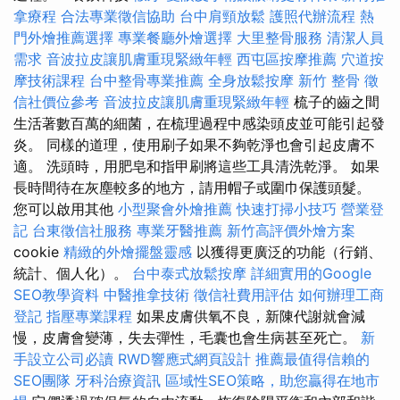
拿療程
合法專業徵信協助
台中肩頸放鬆
護照代辦流程
熱
門外燴推薦選擇
專業餐廳外燴選擇
大里整骨服務
清潔人員
需求
音波拉皮讓肌膚重現緊緻年輕
西屯區按摩推薦
穴道按
摩技術課程
台中整骨專業推薦
全身放鬆按摩
新竹 整骨
徵
信社價位參考
音波拉皮讓肌膚重現緊緻年輕
梳子的齒之間
生活著數百萬的細菌，在梳理過程中感染頭皮並可能引起發
炎。 同樣的道理，使用刷子如果不夠乾淨也會引起皮膚不
適。 洗頭時，用肥皂和指甲刷將這些工具清洗乾淨。 如果
長時間待在灰塵較多的地方，請用帽子或圍巾保護頭髮。
您可以啟用其他
小型聚會外燴推薦
快速打掃小技巧
營業登
記
台東徵信社服務
專業牙醫推薦
新竹高評價外燴方案
cookie
精緻的外燴擺盤靈感
以獲得更廣泛的功能（行銷、
統計、個人化）。
台中泰式放鬆按摩
詳細實用的Google
SEO教學資料
中醫推拿技術
徵信社費用評估
如何辦理工商
登記
指壓專業課程
如果皮膚供氧不良，新陳代謝就會減
慢，皮膚會變薄，失去彈性，毛囊也會生病甚至死亡。
新
手設立公司必讀
RWD響應式網頁設計
推薦最值得信賴的
SEO團隊
牙科治療資訊
區域性SEO策略，助您贏得在地市