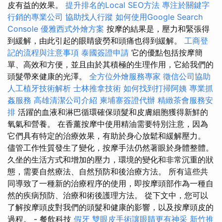
皮有益的效果。
提升排名的Local SEO方法
專注於關鍵字
行銷的專業公司
協助找人行蹤
如何使用Google Search
Console
優雅西式外燴方案
按摩的結果是，壓力和緊張得
到緩解，由此引起的眼睛疲勞和頭痛也得到緩解。
工商登
記的流程與注意事項
泰國簽證申請
它的優點包括按摩簡
單、高效和方便，並且由於其積極的生理作用，它給我們的
頭髮帶來健康的光澤。
全方位外燴服務專家
徵信公司協助
人工植牙技術解析
士林推拿技術
如何找到打掃阿姨
專業抓
姦服務
高雄清潔公司介紹
柬埔寨簽證代辦
精緻茶會服務安
排
活躍的血液和淋巴循環確保頭髮和皮膚細胞獲得新鮮的
氧氣和營養。 在香薰按摩中使用精油需要特別注意，因為
它們具有特定的治療效果，有助於身心放鬆和緩解壓力。
儘管工作性質發生了變化，按摩手法仍然著眼於身體整體。
久坐的生活方式和增加的壓力，環境的變化和非常沉重的狀
態，需要自然療法、自然預防和後治療方法。 所有這些共
同導致了一種新的治療程序的使用，即按摩頭部作為一種自
然的疾病預防、治療和術後護理方法。 從下文中，您可以
了解按摩頭皮對我們的頭髮和健康的影響，以及按摩頭皮的
過程。 - 餐飲科技
假牙
雙眼皮手術讓眼睛更有神采
新竹推