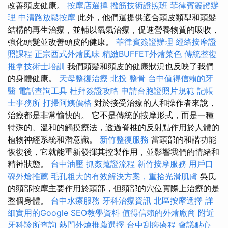
改善頭皮健康。
按摩店選擇
撥筋技術證照班
菲律賓簽證辦
理
中清路放鬆按摩
此外，他們還提供適合頭皮類型和頭髮
結構的再生治療，並輔以氧氣治療，促進營養物質的吸收，
強化頭髮並改善頭皮的健康。
菲律賓簽證辦理
經絡按摩證
照課程
正宗西式外燴風味
精緻BUFFET外燴菜色
傳統整復
推拿技術士培訓
我們頭髮和頭皮的健康狀況也反映了我們
的身體健康。
天母整復治療
北投 整骨
台中值得信賴的牙
醫
電話查詢工具
杜拜簽證攻略
申請台胞證照片規範
記帳
士事務所
打掃阿姨價格
對於接受治療的人和操作者來說，
治療都是非常愉快的。 它不是傳統的按摩形式，而是一種
特殊的、溫和的觸摸療法，透過脊椎的反射點作用於人體的
植物神經系統和潛意識。
新竹整復服務
當頭部的和諧功能
恢復後，它就能重新發揮其控製作用，並影響我們的情緒和
精神狀態。
台中油壓
抓姦蒐證流程
新竹按摩服務
用戶口
碑外燴推薦
毛孔粗大的有效解決方案，重拾光滑肌膚
吳氏
的頭部按摩主要作用於頭部，但頭部的穴位實際上治療的是
整個身體。
台中水療服務
牙科治療資訊
北區按摩選擇
詳
細實用的Google SEO教學資料
值得信賴的外燴廠商
附近
牙科診所查詢
熱門外燴推薦選擇
台中刮痧療程
會議點心