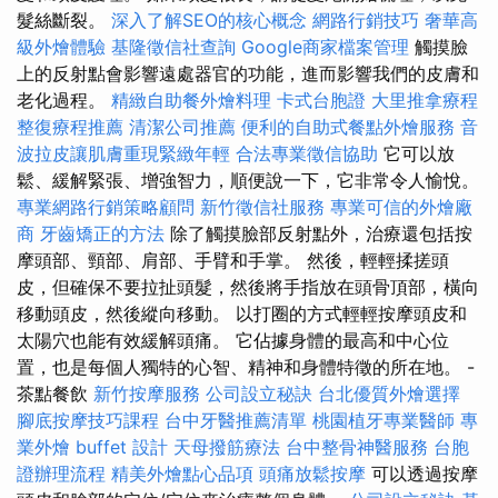
髮絲斷裂。
深入了解SEO的核心概念
網路行銷技巧
奢華高
級外燴體驗
基隆徵信社查詢
Google商家檔案管理
觸摸臉
上的反射點會影響遠處器官的功能，進而影響我們的皮膚和
老化過程。
精緻自助餐外燴料理
卡式台胞證
大里推拿療程
整復療程推薦
清潔公司推薦
便利的自助式餐點外燴服務
音
波拉皮讓肌膚重現緊緻年輕
合法專業徵信協助
它可以放
鬆、緩解緊張、增強智力，順便說一下，它非常令人愉悅。
專業網路行銷策略顧問
新竹徵信社服務
專業可信的外燴廠
商
牙齒矯正的方法
除了觸摸臉部反射點外，治療還包括按
摩頭部、頸部、肩部、手臂和手掌。 然後，輕輕揉搓頭
皮，但確保不要拉扯頭髮，然後將手指放在頭骨頂部，橫向
移動頭皮，然後縱向移動。 以打圈的方式輕輕按摩頭皮和
太陽穴也能有效緩解頭痛。 它佔據身體的最高和中心位
置，也是每個人獨特的心智、精神和身體特徵的所在地。 -
茶點餐飲
新竹按摩服務
公司設立秘訣
台北優質外燴選擇
腳底按摩技巧課程
台中牙醫推薦清單
桃園植牙專業醫師
專
業外燴 buffet 設計
天母撥筋療法
台中整骨神醫服務
台胞
證辦理流程
精美外燴點心品項
頭痛放鬆按摩
可以透過按摩