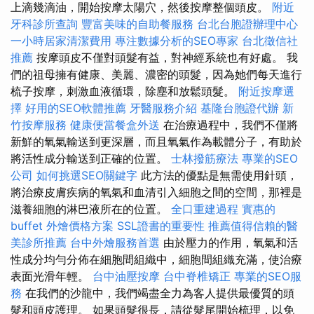
上滴幾滴油，開始按摩太陽穴，然後按摩整個頭皮。
附近
牙科診所查詢
豐富美味的自助餐服務
台北台胞證辦理中心
一小時居家清潔費用
專注數據分析的SEO專家
台北徵信社
推薦
按摩頭皮不僅對頭髮有益，對神經系統也有好處。 我
們的祖母擁有健康、美麗、濃密的頭髮，因為她們每天進行
梳子按摩，刺激血液循環，除塵和放鬆頭髮。
附近按摩選
擇
好用的SEO軟體推薦
牙醫服務介紹
基隆台胞證代辦
新
竹按摩服務
健康便當餐盒外送
在治療過程中，我們不僅將
新鮮的氧氣輸送到更深層，而且氧氣作為載體分子，有助於
將活性成分輸送到正確的位置。
士林撥筋療法
專業的SEO
公司
如何挑選SEO關鍵字
此方法的優點是無需使用針頭，
將治療皮膚疾病的氧氣和血清引入細胞之間的空間，那裡是
滋養細胞的淋巴液所在的位置。
全口重建過程
實惠的
buffet 外燴價格方案
SSL證書的重要性
推薦值得信賴的醫
美診所推薦
台中外燴服務首選
由於壓力的作用，氧氣和活
性成分均勻分佈在細胞間組織中，細胞間組織充滿，使治療
表面光滑年輕。
台中油壓按摩
台中脊椎矯正
專業的SEO服
務
在我們的沙龍中，我們竭盡全力為客人提供最優質的頭
髮和頭皮護理。 如果頭髮很長，請從髮尾開始梳理，以免