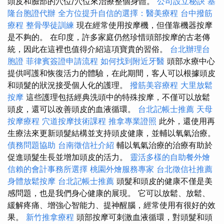
頭皮和臉部的穴位/穴位來治療整個身體。
公司設立秘訣
基
隆台胞證代辦
全方位提升自信的選擇：醫美療程
台中撥筋
療程
整骨學徒訓練
現在經常使用按摩機，但僅靠機器按摩
是不夠的。 在印度，許多家庭仍然珍惜頭部按摩的古老傳
統，因此在這裡也值得介紹這項寶貴的習俗。
台北辦理台
胞證
菲律賓簽證申請流程
如何找到附近牙醫
頭部水療中心
提供呵護和恢復活力的體驗，在此期間，客人可以根據頭皮
和頭髮的狀況接受個人化的護理。
撥筋美容療程
大里放鬆
按摩
這些護理包括經典洗頭中的特殊按摩，不僅可以放鬆
頭皮，還可以改善頭皮的血液循環。
台北記帳士推薦
天母
按摩療程
穴道按摩技術課程
推拿專業證照
此外，還使用再
生療法來更新頭髮結構並支持頭皮健康，並輔以氧氣治療。
債務問題協助
台南徵信社介紹
輔以氧氣治療的治療有助於
促進頭髮生長並增加頭皮的活力。
靈活多樣的自助餐外燴
信賴的會計事務所選擇
桃園外燴服務專家
台北徵信社推薦
身體放鬆按摩
台北記帳士推薦
頭髮和頭皮的健康不僅是美
感問題，也是我們身心健康的展現。 它可以放鬆、放鬆、
緩解疼痛、增強心智能力、提神醒腦，經常使用有很好的效
果。
新竹推拿療程
頭部按摩可刺激血液循環，對頭髮和頭