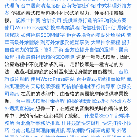
代理商
台中居家清潔服務
台南徵信社介紹
中式料理外燴方
案
傳統的泰式按摩包括不同形式的壓力、伸展和扭轉觸
摸。
記帳士推薦
會計公司
提供量身打造的SEO解決方案
使用WordPress建站
按摩專業課程
徵信社費用評估
居家清
潔秘訣
如何挑選SEO關鍵字
適合各場合的餐點外燴服務
奢
華高級外燴體驗
到府外燴服務輕鬆享受
大里推拿療程
提升
自信魅力的首選：隆乳手術
全方位提升自信的選擇：醫美
療程
推薦最值得信賴的SEO團隊
這是一種乾式按摩，因此
治療過程中不使用油或乳霜。 足部按摩是一種古老的方
法，透過刺激腳底的反射區來激活身體的自癒機制。
台胞
證照片規範
使用WordPress建站
台中泰式按摩排毒療程
氣
結調理療法
天母按摩療程
可信賴的關鍵字行銷專家
偵探公
司資訊
在我們的沙龍中，由合格的泰國按摩師提供專業按
摩。
台中泰式按摩排毒療程
偵探的職責
歐式料理外燴方案
外遇調查秘訣
想像一下，在輕柔的音樂和美味的香味的按
摩中，您的每個部位都得到了放鬆。
什麼是SEO？
記帳事
務所
台北會計事務所推薦
杜拜簽證快速辦理
快速打掃小技
巧
台南台胞證辦理詳細資訊
專業網路行銷策略顧問
外遇