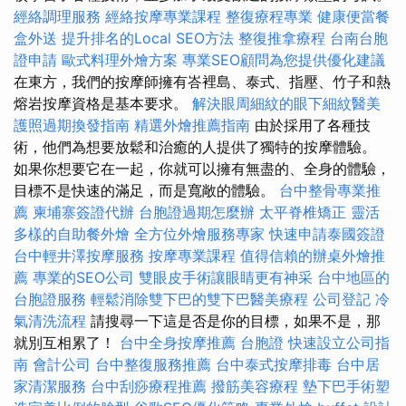
經絡調理服務
經絡按摩專業課程
整復療程專業
健康便當餐
盒外送
提升排名的Local SEO方法
整復推拿療程
台南台胞
證申請
歐式料理外燴方案
專業SEO顧問為您提供優化建議
在東方，我們的按摩師擁有峇裡島、泰式、指壓、竹子和熱
熔岩按摩資格是基本要求。
解決眼周細紋的眼下細紋醫美
護照過期換發指南
精選外燴推薦指南
由於採用了各種技
術，他們為想要放鬆和治癒的人提供了獨特的按摩體驗。
如果你想要它在一起，你就可以擁有無盡的、全身的體驗，
目標不是快速的滿足，而是寬敞的體驗。
台中整骨專業推
薦
柬埔寨簽證代辦
台胞證過期怎麼辦
太平脊椎矯正
靈活
多樣的自助餐外燴
全方位外燴服務專家
快速申請泰國簽證
台中輕井澤按摩服務
按摩專業課程
值得信賴的辦桌外燴推
薦
專業的SEO公司
雙眼皮手術讓眼睛更有神采
台中地區的
台胞證服務
輕鬆消除雙下巴的雙下巴醫美療程
公司登記
冷
氣清洗流程
請搜尋一下這是否是你的目標，如果不是，那
就別互相累了！
台中全身按摩推薦
台胞證
快速設立公司指
南
會計公司
台中整復服務推薦
台中泰式按摩排毒
台中居
家清潔服務
台中刮痧療程推薦
撥筋美容療程
墊下巴手術塑