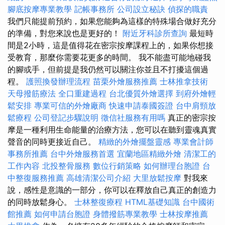
腳底按摩專業教學
記帳事務所
公司設立秘訣
偵探的職責
我們只能提前預約，如果您能夠為這樣的特殊場合做好充分
的準備，對您來說也是更好的！
附近牙科診所查詢
最短時
間是2小時，這是值得花在密宗按摩課程上的，如果你想接
受教育，那麼你需要花更多的時間。 我不能盡可能地碰我
的腳或手，但前提是我仍然可以關注你並且不打擾這個過
程。
護照換發辦理流程
苗栗外燴服務推薦
士林推拿技術
天母撥筋療法
全口重建過程
台北優質外燴選擇
到府外燴輕
鬆安排
專業可信的外燴廠商
快速申請泰國簽證
台中肩頸放
鬆療程
公司登記步驟說明
徵信社服務有用嗎
真正的密宗按
摩是一種利用生命能量的治療方法，您可以在聽到靈魂真實
聲音的同時更接近自己。
精緻的外燴擺盤靈感
專業會計師
事務所推薦
台中外燴服務首選
宜蘭地區精緻外燴
清潔工的
工作內容
北投整骨服務
數位行銷策略
如何辦理台胞證
台
中整復服務推薦
高雄清潔公司介紹
大里放鬆按摩
對我來
說，感性是意識的一部分，你可以在釋放自己真正的創造力
的同時放鬆身心。
士林整復療程
HTML基礎知識
台中國術
館推薦
如何申請台胞證
身體撥筋專業教學
士林按摩推薦