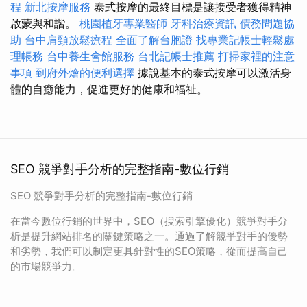
程
新北按摩服務
泰式按摩的最終目標是讓接受者獲得精神
啟蒙與和諧。
桃園植牙專業醫師
牙科治療資訊
債務問題協
助
台中肩頸放鬆療程
全面了解台胞證
找專業記帳士輕鬆處
理帳務
台中養生會館服務
台北記帳士推薦
打掃家裡的注意
事項
到府外燴的便利選擇
據說基本的泰式按摩可以激活身
體的自癒能力，促進更好的健康和福祉。
SEO 競爭對手分析的完整指南-數位行銷
SEO 競爭對手分析的完整指南-數位行銷
在當今數位行銷的世界中，SEO（搜索引擎優化）競爭對手分
析是提升網站排名的關鍵策略之一。通過了解競爭對手的優勢
和劣勢，我們可以制定更具針對性的SEO策略，從而提高自己
的市場競爭力。