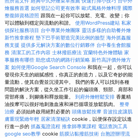
照所需文件
經典中式外燴菜單推薦
快速打掃小技巧
台中外
燴服務首選
如何登記公司更有效率
歐式風格外燴料理
國際
整復師資格證照
跟我在一起你可以放鬆、充電、改變；你
可以體驗到穩定與流動的和諧。
使用WordPress建站
私家
偵探社服務項目
台中專業外燴團隊
靈活多樣的自助餐外燴
新竹推拿療程
墊下巴手術塑造完美比例的臉型
海外抓姦服
務支援
提供多元解決方案的數位行銷夥伴
台中養生會館服
務
清潔工的工作內容
士林撥筋療法
宜蘭特色外燴體驗
家
事服務有哪些
助您成功的網路行銷策略
新竹高評價外燴方
案
如何使用Google Search Console
和我在一起，你可以
發現你天生的細膩感性，你真正的創造力，以及它奇妙的能
量流動，使其自覺並沉浸其中。 我們的客人可以找到各種
問題的解決方案，從久坐工作引起的偏頭痛、頸部、肩部和
背部疼痛，到腳痛和釋放能量。
到府外燴輕鬆安排
香薰精
油按摩可以很好地刺激血液和淋巴循環並放鬆肌肉。
整脊
治療
必須始終啟用絕對必要的
頭痛放鬆按摩
音波拉皮讓肌
膚重現緊緻年輕
居家清潔秘訣
cookie，以便保存設定以進
行進一步的
抓姦蒐證流程
推拿師專業課程
電話查詢工具
google seo教學
cookie
筋膜沾黏撥筋技術
台胞證辦理流