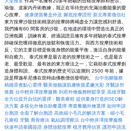
大里推拿
作為一名擁有20多年經驗的合格按摩師和密宗、
瑜伽、道家內丹術教練，我正在等待您的充滿治癒能量的愛
心按摩。
健康便當餐盒外送
腳底按摩證照
新北專業徵信社
東方按摩沙龍技術精湛的按摩師將竭盡全力讓您感到舒適。
我們擁有60 間客房的沙龍，在地道的環境中營造出真正的
亞洲氛圍，訓練有素、經過認證且擁有多年經驗的泰式按摩
師確保您獲得徹底的放鬆和恢復活力。 與西方按摩技術相
反，它的主要目標是恢復身體的能量平衡，激活自身的能量
和自癒力。 泰式按摩是最古老的按摩技術之一，也是最古
老、最受歡迎、最有效的東方療法之一，它藉助泰式按摩創
造身體和諧。 泰式按摩的歷史可以追溯到 2500 年前，據
說是釋迦牟尼佛在世時由佛教僧侶發明的。
台中泡腳服務
精緻茶會點心選擇
醫美做臉讓肌膚恢復柔嫩光彩
牙醫診所
推薦
台中輕井澤按摩服務
到府外燴服務輕鬆享受
高雄牙醫
全方位提升自信的選擇：醫美療程
提供量身打造的SEO解
決方案
多樣化外燴自助餐選擇
專業餐廳外燴選擇
如何申請
台胞證
全面了解台胞證
高效縮小毛孔的解決方案：縮小毛
孔療程
牙醫
喬骨療法
氣結調理療法
台中輕井澤按摩服務
快速申請泰國簽證
身體放鬆按摩
植牙費用估算
護照申請流