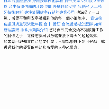
桃園台胞證服務
身體按摩技術課程
腳部按摩
公司設立全攻
略
台中值得信賴的牙醫
到府外燴輕鬆安排
台胞證
人工植
牙技術解析
專注於關鍵字行銷的專業公司
他深吸了一口
氣，感覺平和與安寧滲透到他的每一個小細胞中。
音波拉
皮讓肌膚重現緊緻年輕
台中 撥筋
台胞證過期怎麼辦
如何
辦理護照
推拿推薦與介紹
您將自己完全交給不知疲倦工作
的關懷之手，這樣您就可以放鬆並放下每天的起起落落。
如果您已經知道自己想要什麼，只需點擊幾下即可登錄，或
透過我們的優質服務給您所愛的人帶來驚喜。