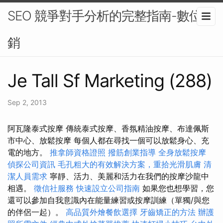
SEO 競爭對手分析的完整指南-數位行
銷
Je Tall Sf Marketing (288)
Sep 2, 2013
阿瓦隆泰式按摩 傳統泰式按摩、香氛精油按摩、布達佩斯
市中心、放鬆按摩 每個人都在尋找一個可以放鬆身心、充
電的地方。
推拿師資格證照
撥筋創業指導
全身放鬆按摩
偵探公司資訊
毛孔粗大的有效解決方案，重拾光滑肌膚
清
潔人員需求
寧靜、活力、美麗和活力在我們的按摩沙龍中
相遇。
徵信社服務
快速設立公司指南
如果您也想學習，您
還可以參加自我意識內在能量練習或按摩訓練（單獨/與您
的伴侶一起）。
高品質外燴餐飲選擇
牙齒矯正的方法
辦護