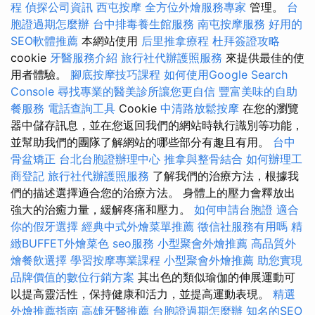
程
偵探公司資訊
西屯按摩
全方位外燴服務專家
管理。
台
胞證過期怎麼辦
台中排毒養生館服務
南屯按摩服務
好用的
SEO軟體推薦
本網站使用
后里推拿療程
杜拜簽證攻略
cookie
牙醫服務介紹
旅行社代辦護照服務
來提供最佳的使
用者體驗。
腳底按摩技巧課程
如何使用Google Search
Console
尋找專業的醫美診所讓您更自信
豐富美味的自助
餐服務
電話查詢工具
Cookie
中清路放鬆按摩
在您的瀏覽
器中儲存訊息，並在您返回我們的網站時執行識別等功能，
並幫助我們的團隊了解網站的哪些部分有趣且有用。
台中
骨盆矯正
台北台胞證辦理中心
推拿與整骨結合
如何辦理工
商登記
旅行社代辦護照服務
了解我們的治療方法，根據我
們的描述選擇適合您的治療方法。 身體上的壓力會釋放出
強大的治癒力量，緩解疼痛和壓力。
如何申請台胞證
適合
你的假牙選擇
經典中式外燴菜單推薦
徵信社服務有用嗎
精
緻BUFFET外燴菜色
seo服務
小型聚會外燴推薦
高品質外
燴餐飲選擇
學習按摩專業課程
小型聚會外燴推薦
助您實現
品牌價值的數位行銷方案
其出色的類似瑜伽的伸展運動可
以提高靈活性，保持健康和活力，並提高運動表現。
精選
外燴推薦指南
高雄牙醫推薦
台胞證過期怎麼辦
知名的SEO