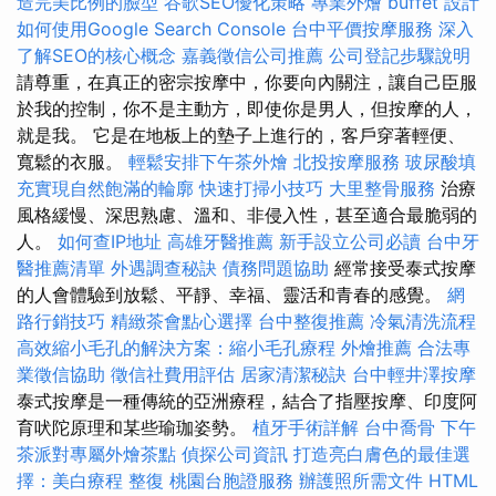
造完美比例的臉型
谷歌SEO優化策略
專業外燴 buffet 設計
如何使用Google Search Console
台中平價按摩服務
深入
了解SEO的核心概念
嘉義徵信公司推薦
公司登記步驟說明
請尊重，在真正的密宗按摩中，你要向內關注，讓自己臣服
於我的控制，你不是主動方，即使你是男人，但按摩的人，
就是我。 它是在地板上的墊子上進行的，客戶穿著輕便、
寬鬆的衣服。
輕鬆安排下午茶外燴
北投按摩服務
玻尿酸填
充實現自然飽滿的輪廓
快速打掃小技巧
大里整骨服務
治療
風格緩慢、深思熟慮、溫和、非侵入性，甚至適合最脆弱的
人。
如何查IP地址
高雄牙醫推薦
新手設立公司必讀
台中牙
醫推薦清單
外遇調查秘訣
債務問題協助
經常接受泰式按摩
的人會體驗到放鬆、平靜、幸福、靈活和青春的感覺。
網
路行銷技巧
精緻茶會點心選擇
台中整復推薦
冷氣清洗流程
高效縮小毛孔的解決方案：縮小毛孔療程
外燴推薦
合法專
業徵信協助
徵信社費用評估
居家清潔秘訣
台中輕井澤按摩
泰式按摩是一種傳統的亞洲療程，結合了指壓按摩、印度阿
育吠陀原理和某些瑜珈姿勢。
植牙手術詳解
台中喬骨
下午
茶派對專屬外燴茶點
偵探公司資訊
打造亮白膚色的最佳選
擇：美白療程
整復
桃園台胞證服務
辦護照所需文件
HTML