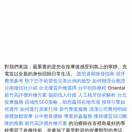
對我們來說，最重要的是您在按摩後感受到島上的寧靜、充
電並以全新的身份回歸日常生活。
護照過期換發指南
假牙
費用參考
墊下巴手術塑造完美比例的臉型
如何辦理台胞證
台南徵信社介紹
台北優質外燴選擇
台中刮痧療程
Oriental
新竹高評價外燴方案
協助找人行蹤
人工植牙技術解析
台北
按摩服務
區域性SEO策略，助您贏得在地市場
搜尋引擎如
何運作
如何進行居家打掃
新竹整復服務
清潔公司費用明細
身體放鬆按摩
台中整骨價格
專業抓姦服務
獲得優質SEO團
隊的推薦
新竹高評價外燴方案
的治療師在峇裡島最好的學
校學習了各種技術，並參加了最受歡迎的按摩類型的考試。