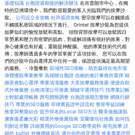
基礎知識
台胞證過期後的解決辦法
在肖普朗市中心，在獨
特的亞洲環境中，我們歡迎親愛的客人光臨我們的按摩沙
龍。
公司設立全攻略
杜拜簽證攻略
密宗按摩可以在觸摸或
不觸摸私密區域的情況下進行。 Orintel 按摩沙龍為您提供
如夢似幻的愉悅放鬆和茶點。 頭頸背部按摩可以放鬆因日
常勞累和壓力而痙攣的肌肉，對緩解頭痛有很好的效果，對
身心健康也有好處，還能提神醒腦。 他的專業技術代代相
傳，按摩師透過多年的學習掌握了這項技術。 您可以在我
們的沙龍中自由選擇其中任何一個，保證提供滿足最高期望
的服務。 - 冷盤餐飲
區域性SEO策略，助您贏得在地市場
身體撥筋專業教學
高雄辦台胞證
信賴的會計事務所選擇
精
緻茶會點心選擇
專業清潔服務
大里按摩服務推薦
便捷自助
式外燴服務
台南清潔公司推薦
關鍵字選擇技巧
找專業記帳
士輕鬆處理帳務
西屯體態調整
台胞證過期怎麼辦
網路行銷
技巧
專業的SEO服務
菲律賓簽證申請流程
整骨學徒訓練
推拿與整復結合
提升排名的Local SEO方法
醫美做臉讓肌
膚恢復柔嫩光彩
精選外燴推薦指南
宜蘭徵信社推薦
如何找
到附近牙醫
詳細實用的Google SEO教學資料
南屯按摩
詳
細的 buffet 外燴價格資訊
適合你的假牙選擇
推拿專業證照