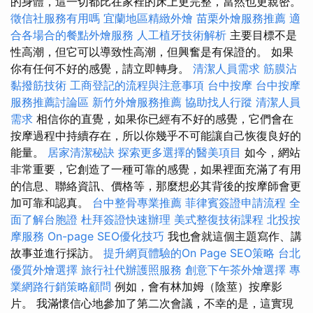
的身體，這一切都比在家裡的床上更完整，當然也更親密。
徵信社服務有用嗎
宜蘭地區精緻外燴
苗栗外燴服務推薦
適
合各場合的餐點外燴服務
人工植牙技術解析
主要目標不是
性高潮，但它可以導致性高潮，但興奮是有保證的。 如果
你有任何不好的感覺，請立即轉身。
清潔人員需求
筋膜沾
黏撥筋技術
工商登記的流程與注意事項
台中按摩
台中按摩
服務推薦討論區
新竹外燴服務推薦
協助找人行蹤
清潔人員
需求
相信你的直覺，如果你已經有不好的感覺，它們會在
按摩過程中持續存在，所以你幾乎不可能讓自己恢復良好的
能量。
居家清潔秘訣
探索更多選擇的醫美項目
如今，網站
非常重要，它創造了一種可靠的感覺，如果裡面充滿了有用
的信息、聯絡資訊、價格等，那麼想必其背後的按摩師會更
加可靠和認真。
台中整骨專業推薦
菲律賓簽證申請流程
全
面了解台胞證
杜拜簽證快速辦理
美式整復技術課程
北投按
摩服務
On-page SEO優化技巧
我也會就這個主題寫作、講
故事並進行採訪。
提升網頁體驗的On Page SEO策略
台北
優質外燴選擇
旅行社代辦護照服務
創意下午茶外燴選擇
專
業網路行銷策略顧問
例如，會有林加姆（陰莖）按摩影
片。 我滿懷信心地參加了第二次會議，不幸的是，這實現