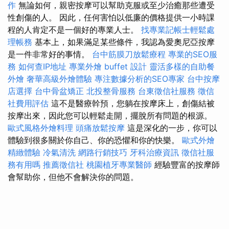
作
無論如何，親密按摩可以幫助克服或至少治癒那些遭受
性創傷的人。 因此，任何害怕以低廉的價格提供一小時課
程的人肯定不是一個好的專業人士。
找專業記帳士輕鬆處
理帳務
基本上，如果滿足某些條件，我認為愛奧尼亞按摩
是一件非常好的事情。
台中筋膜刀放鬆療程
專業的SEO服
務
如何查IP地址
專業外燴 buffet 設計
靈活多樣的自助餐
外燴
奢華高級外燴體驗
專注數據分析的SEO專家
台中按摩
店選擇
台中骨盆矯正
北投整骨服務
台東徵信社服務
徵信
社費用評估
這不是醫療幹預，您躺在按摩床上，創傷結被
按摩出來，因此您可以輕鬆走開，擺脫所有問題的根源。
歐式風格外燴料理
頭痛放鬆按摩
這是深化的一步，你可以
體驗到很多關於你自己、你的恐懼和你的快樂。
歐式外燴
精緻體驗
冷氣清洗
網路行銷技巧
牙科治療資訊
徵信社服
務有用嗎
推薦徵信社
桃園植牙專業醫師
經驗豐富的按摩師
會幫助你，但他不會解決你的問題。