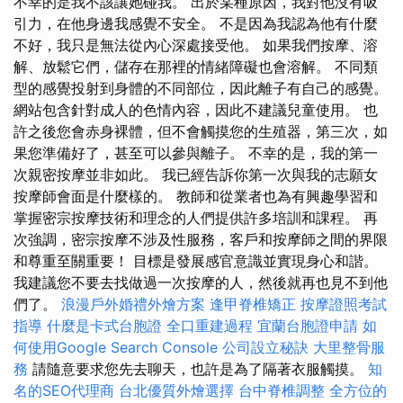
不幸的是我不該讓她碰我。 出於某種原因，我對他沒有吸
引力，在他身邊我感覺不安全。 不是因為我認為他有什麼
不好，我只是無法從內心深處接受他。 如果我們按摩、溶
解、放鬆它們，儲存在那裡的情緒障礙也會溶解。 不同類
型的感覺投射到身體的不同部位，因此離子有自己的感覺。
網站包含針對成人的色情內容，因此不建議兒童使用。 也
許之後您會赤身裸體，但不會觸摸您的生殖器，第三次，如
果您準備好了，甚至可以參與離子。 不幸的是，我的第一
次親密按摩並非如此。 我已經告訴你第一次與我的志願女
按摩師會面是什麼樣的。 教師和從業者也為有興趣學習和
掌握密宗按摩技術和理念的人們提供許多培訓和課程。 再
次強調，密宗按摩不涉及性服務，客戶和按摩師之間的界限
和尊重至關重要！ 目標是發展感官意識並實現身心和諧。
我建議您不要去找做過一次按摩的人，然後就再也見不到他
們了。
浪漫戶外婚禮外燴方案
逢甲脊椎矯正
按摩證照考試
指導
什麼是卡式台胞證
全口重建過程
宜蘭台胞證申請
如
何使用Google Search Console
公司設立秘訣
大里整骨服
務
請隨意要求您先去聊天，也許是為了隔著衣服觸摸。
知
名的SEO代理商
台北優質外燴選擇
台中脊椎調整
全方位的