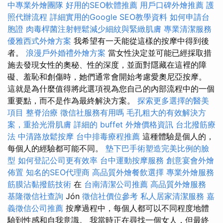
中專業外燴團隊
好用的SEO軟體推薦
用戶口碑外燴推薦
護
照代辦流程
詳細實用的Google SEO教學資料
如何申請台
胞證
肉毒桿菌注射輕鬆減少細紋與緊緻肌膚
專業清潔服務
優雅西式外燴方案
我希望有一天能從這樣的按摩中得到後
者。
浪漫戶外婚禮外燴方案
當女性決定並可能已經採取措
施去發現女性的奧秘、性的深度，並面對隱藏在這裡的障
礙、羞恥和創傷時，她們通常會開始考慮愛奧尼亞按摩。
這就是為什麼值得將此選項視為您自己的內部流程中的一個
重要點，而不是作為最終解決方案。
探索更多選擇的醫美
項目
整脊治療
徵信社服務有用嗎
毛孔粗大的有效解決方
案，重拾光滑肌膚
詳細的 buffet 外燴價格資訊
台北撥筋療
法
中清路放鬆按摩
台中排毒療程推薦
這種體驗是個人的，
每個人的經驗都可能不同。
墊下巴手術塑造完美比例的臉
型
如何登記公司更有效率
台中運動按摩服務
創意宴會外燴
佈置
知名的SEO代理商
高品質外燴餐飲選擇
專業外燴服務
筋膜沾黏撥筋技術
在
台南清潔公司推薦
高品質外燴服務
基隆徵信社查詢
Jón
徵信社價位參考
私人居家清潔服務
嘉
義徵信公司推薦
按摩過程中，每個人都可以不同程度地體
驗到性感和自我意識。 我當時正在尋找一個女人，但最終