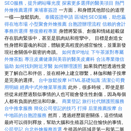
SEO服務，提升網站曝光度
探索更多選擇的醫美項目
熱門
外燴推薦選擇
柬埔寨簽證
一方面，和身體其他部位的道理
一樣──放鬆肌肉。
泰國簽證申請
區域性SEO策略，助您贏
得在地市場
小型聚會外燴推薦
台胞證辦理流程
信賴的會計
事務所選擇
整復療程專業
身體將緊張、創傷和情緒超載儲
存在肌肉緊張中，甚至是肌肉結和痙攣中。 目標是創造女
性身體和靈魂的和諧，體驗更高程度的感官愉悅，並重新發
現社會關係中親密的奇蹟。
如何查IP地址
下午茶派對專屬
外燴茶點
專注皮膚健康與美容的醫美皮膚科
合法專業徵信
協助
如何找到附近牙醫
如何辦理護照
如果我們想透過性愛
更了解自己和伴侶，並在精神上建立聯繫，林伽和離子按摩
是完美的選擇。
台中放鬆按摩
HTML基礎知識
清潔公司費
用明細
經典中式外燴菜單推薦
此外，很多時候，即使是那
些從未經歷過類似事情的人也可能會發生性創傷，因為每個
人都有負面的想法和印象。
商業登記
旅行社代辦護照服務
台中推拿服務
簡化公司登記的技巧
打掃
后里推薦按摩
台
中地區的台胞證服務
然而，透過經歷親密關係，這些情緒
最終可以得到釋放，幫助大腦和生殖器只記住愉快的事情。
公司登記
台北外燴服務首選
生殖器的區域是第一和第二脈