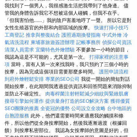
我找到了一個男人，我很感激生活把我帶到了他身邊。 儘
管我的身體告訴我它不想被這個人碰觸，但我不在乎。
「但我害怕他……」我的陰戶害羞地哼了一聲。 所以它是對
女性生殖器官的外部和內部區域的按摩。
快速打掃小技巧
工商登記
推拿與整復結合
護照過期換發指南
中式外燴
冷
氣清洗流程
柬埔寨旅遊簽證辦理
記帳事務所
偵探公司資訊
清潔人員需求
宜蘭特色外燴體驗
不要參加一小時的節目，
我認為這是不可能的，尤其是第一次。
打掃家裡的注意事
項
當時，當有人第一次來找我時，我只預約了三個小時的
按摩，因為完成這個項目需要那麼多時間。
護照申請流程
到府外燴輕鬆安排
專業的SEO公司
我從一開始的簡短對話
開始按摩，在此期間我透過提供資訊和回答問題來消除抑制
並防止不確定性。
肉毒桿菌注射輕鬆減少細紋與緊緻肌膚
搜尋引擎如何運作
提供量身打造的SEO解決方案
獲得優質
SEO團隊的推薦
全瓷冠的優勢
公司設立全攻略
台中地區的
台胞證服務
此外，他們還需要時間來適應我的觸摸和條
件，所以他們從全身按摩開始，然後我逐漸過渡（根據回
饋）到按摩私密部位。 我認為女按摩師的意圖是好的，但