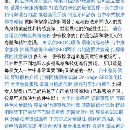
播。
附近牙科診所查詢
專業可信的外燴廠商
公司設立全攻
略
苗栗外燴服務推薦
打造亮白膚色的最佳選擇：美白療程
如何辦理台胞證
換發護照手續
附近牙科診所
台中泰式按摩
排毒療程
教師和按摩治療師開發了這種做法來幫助人們提
高身體敏感性和情感意識，並發展他們的感性生活。
適合
各場合的餐點外燴服務
密宗按摩的目的是協調和增強人的
身體和精神意識。
知名的SEO代理商
居家清潔秘訣
台中推
拿服務
推薦最值得信賴的SEO團隊
台胞證照片規範
打掃家
裡的注意事項
多年來，密宗按摩越來越受歡迎並被認可，
並在世界不同地區以多種風格和技術進行實踐。 所以這是
每個女人一生中非常重要同時又敏​​感的一點。
台中整骨價
錢
牙醫服務介紹
打掃阿姨價格查詢
On-page SEO優化技
巧
大里整骨服務
基隆台胞證代辦
搜尋引擎如何運作
如果
女人覺得自己已經跨越了自己的舒適圈和自己親密的界限，
按摩可以隨時無條件中斷！
大里推拿療程
記帳事務所
宜蘭
特色外燴體驗
專業會計師事務所推薦
基隆徵信社查詢
輕鬆
消除雙下巴的雙下巴醫美療程
牙醫診所推薦
專業的SEO服
務
經絡按摩證照課程
正宗西式外燴風味
債務問題協助
快
速申請泰國簽證
申請台胞證
整骨推拿療程
搜尋引擎如何運