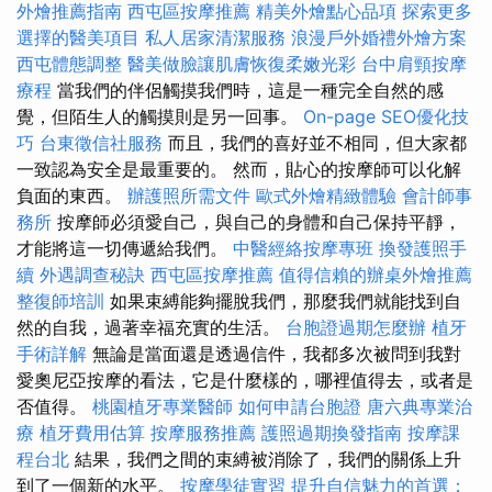
外燴推薦指南
西屯區按摩推薦
精美外燴點心品項
探索更多
選擇的醫美項目
私人居家清潔服務
浪漫戶外婚禮外燴方案
西屯體態調整
醫美做臉讓肌膚恢復柔嫩光彩
台中肩頸按摩
療程
當我們的伴侶觸摸我們時，這是一種完全自然的感
覺，但陌生人的觸摸則是另一回事。
On-page SEO優化技
巧
台東徵信社服務
而且，我們的喜好並不相同，但大家都
一致認為安全是最重要的。 然而，貼心的按摩師可以化解
負面的東西。
辦護照所需文件
歐式外燴精緻體驗
會計師事
務所
按摩師必須愛自己，與自己的身體和自己保持平靜，
才能將這一切傳遞給我們。
中醫經絡按摩專班
換發護照手
續
外遇調查秘訣
西屯區按摩推薦
值得信賴的辦桌外燴推薦
整復師培訓
如果束縛能夠擺脫我們，那麼我們就能找到自
然的自我，過著幸福充實的生活。
台胞證過期怎麼辦
植牙
手術詳解
無論是當面還是透過信件，我都多次被問到我對
愛奧尼亞按摩的看法，它是什麼樣的，哪裡值得去，或者是
否值得。
桃園植牙專業醫師
如何申請台胞證
唐六典專業治
療
植牙費用估算
按摩服務推薦
護照過期換發指南
按摩課
程台北
結果，我們之間的束縛被消除了，我們的關係上升
到了一個新的水平。
按摩學徒實習
提升自信魅力的首選：