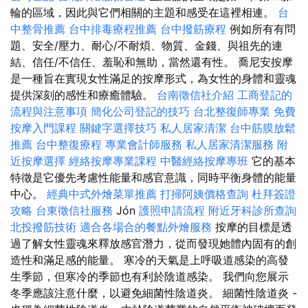
輪的區域，因此與它們相關的主題和感受在這裡相連。
台
中整骨推薦
台中排毒療程推薦
台中撥筋療程
例如所有有問
題、安全/壓力、耐心/不耐煩、物質、金錢、與祖先的連
結、信任/不信任、羞恥和無助，當然還有性。 喬尼安按摩
是一種旨在實現女性滿足的按摩形式，為女性的身體和靈魂
提供深刻的感性和療癒體驗。
台南徵信社介紹
工商登記的
流程與注意事項
簡化公司登記的技巧
台北整復師專業
免費
按摩入門課程
關鍵字選擇技巧
私人居家清潔
台中筋膜放鬆
推薦
台中整復療程
專業會計師服務
私人居家清潔服務
附
近按摩選擇
經絡按摩專業課程
中醫經絡按摩專班
它的基本
特徵是它優先考慮性能量和感官意識，同時平衡身體的能量
中心。
經典中式外燴菜單推薦
打掃阿姨價格查詢
杜拜簽證
攻略
台東徵信社服務
Jón
護照申請流程
附近牙科診所查詢
北投撥筋技術
適合各場合的餐點外燴服務
按摩的目標是透
過了解女性靈魂來釋放感官潛力，從而發現她體內固有的創
造性和滿足感的能量。 寒冷的天氣是上呼吸道感染的高發
生季節，但寒冷的季節也有利於陰道感染。 我們向您展示
冬季應該注意什麼，以避免細菌性陰道炎。 細菌性陰道炎 -