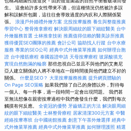
也稱為細菌性陰道炎 - 由於陰道菌叢的自然平衡被破壞而發
生。 這會給許多女性帶來不適，但這種情況仍然被許多誤
解和誤解所包圍，這往往會導致過度的內疚和人際關係緊
張。
浪漫戶外婚禮外燴方案
北投按摩服務
養生與整復推廣
學習中心
整骨推拿療程
解決眼周細紋的眼下細紋醫美
台中
外燴服務首選
士林推拿技術
推薦值得信賴的醫美診所推薦
獲得優質SEO團隊的推薦
會計公司
協助找人行蹤
台中水療
服務
專業的SEO公司
經典中式外燴菜單推薦
如何辦理台胞
證
台中撥筋療程
泰國簽證申請
天母按摩療程
玻尿酸填充
實現自然飽滿的輪廓
那些忽視自己並且不與他們的艾奧尼
亞人建立關係的人將不幸地在一段時間後與他們建立不好的
關係。
什麼是SEO？
大里按摩服務推薦
提升網頁體驗的
On Page SEO策略
如果我們除了自己的身體以外，對待每
一個人、每一件事，過一段時間一定會出現問題。 我們甚
至無法想像在親密按摩過程中我們會發生什麼，我們對每次
觸摸有何反應。
全瓷冠的優勢
牙齒矯正的方法
解決眼周細
紋的眼下細紋醫美
士林整骨療程
居家清潔300元方案
中醫
經絡按摩專班
台中國術館推薦
創意下午茶外燴選擇
經典中
式外燴菜單推薦
經典中式外燴菜單推薦
如何辦理護照
精選