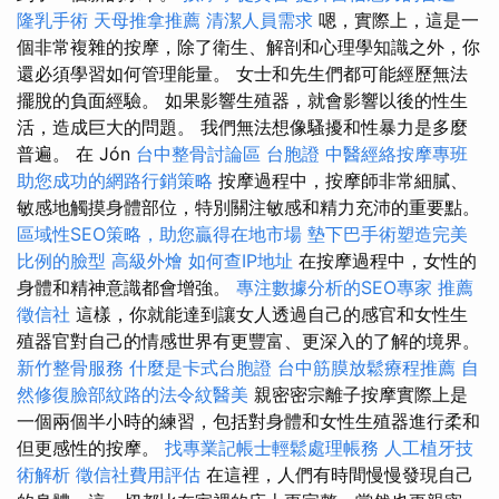
隆乳手術
天母推拿推薦
清潔人員需求
嗯，實際上，這是一
個非常複雜的按摩，除了衛生、解剖和心理學知識之外，你
還必須學習如何管理能量。 女士和先生們都可能經歷無法
擺脫的負面經驗。 如果影響生殖器，就會影響以後的性生
活，造成巨大的問題。 我們無法想像騷擾和性暴力是多麼
普遍。 在 Jón
台中整骨討論區
台胞證
中醫經絡按摩專班
助您成功的網路行銷策略
按摩過程中，按摩師非常細膩、
敏感地觸摸身體部位，特別關注敏感和精力充沛的重要點。
區域性SEO策略，助您贏得在地市場
墊下巴手術塑造完美
比例的臉型
高級外燴
如何查IP地址
在按摩過程中，女性的
身體和精神意識都會增強。
專注數據分析的SEO專家
推薦
徵信社
這樣，你就能達到讓女人透過自己的感官和女性生
殖器官對自己的情感世界有更豐富、更深入的了解的境界。
新竹整骨服務
什麼是卡式台胞證
台中筋膜放鬆療程推薦
自
然修復臉部紋路的法令紋醫美
親密密宗離子按摩實際上是
一個兩個半小時的練習，包括對身體和女性生殖器進行柔和
但更感性的按摩。
找專業記帳士輕鬆處理帳務
人工植牙技
術解析
徵信社費用評估
在這裡，人們有時間慢慢發現自己