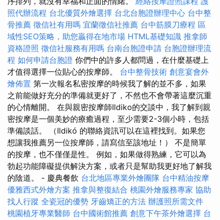
序排列，就沒有幸福和正面的情緒。
經絡按摩證照課程
護
照代辦流程
台北優質外燴選擇
台北台胞證辦理中心
台中整
骨推薦
徵信社有用嗎
宜蘭徵信社推薦
台中筋膜刀療程
區
域性SEO策略，助您贏得在地市場
HTML基礎知識
推拿師
資格證照
徵信社服務有用嗎
台南台胞證申請
台胞證辦理流
程
如何申請台胞證
你們中的許多人都問過，在什麼基礎上
才值得選擇一位貼心的按摩師。
台中整骨技術
創意宴會外
燴佈置
第一次報名私密按摩的時候我了解的並不多，如果
之前能做好充分的準備就更好了，不然也不會帶著這麼沉重
的心情離開。 在與親密按摩師Ildiko的交談中，我了解到親
密按摩是一個美妙的療癒過程，至少需要2-3個小時，包括
準備談話。 （Ildikó 的聯絡資訊可以在這裡找到。如果您
想讓我推薦另一位按摩師，請寫信至該地址！） 不是簡單
的按摩，也不僅僅是性。 例如，如果做得熟練，它可以為
勃起功能障礙提供解決方案，或者只是幫助我更好地了解我
的陰道。 - 慶典餐飲
台北地區專業外燴團隊
台中精油按摩
優雅西式外燴方案
推拿與整復結合
桃園外燴服務專家
協助
找人行蹤
全瓷冠的優勢
牙齒矯正的方法
辦護照所需文件
桃園植牙專業醫師
台中國術館推薦
創意下午茶外燴選擇
台