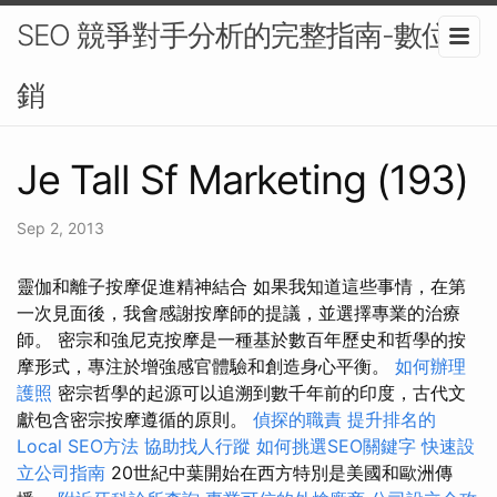
SEO 競爭對手分析的完整指南-數位行
銷
Je Tall Sf Marketing (193)
Sep 2, 2013
靈伽和離子按摩促進精神結合 如果我知道這些事情，在第
一次見面後，我會感謝按摩師的提議，並選擇專業的治療
師。 密宗和強尼克按摩是一種基於數百年歷史和哲學的按
摩形式，專注於增強感官體驗和創造身心平衡。
如何辦理
護照
密宗哲學的起源可以追溯到數千年前的印度，古代文
獻包含密宗按摩遵循的原則。
偵探的職責
提升排名的
Local SEO方法
協助找人行蹤
如何挑選SEO關鍵字
快速設
立公司指南
20世紀中葉開始在西方特別是美國和歐洲傳