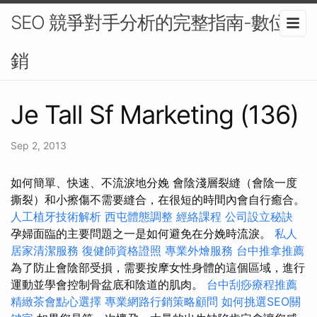
SEO 競爭對手分析的完整指南-數位行
銷
Je Tall Sf Marketing (136)
Sep 2, 2013
如何簡單、快速、不流淚地分娩 會陰淺層裂縫（會陰一度
撕裂）和小擦傷不需要縫合，在很短的時間內會自行癒合。
人工植牙技術解析
西屯體態調整
經絡課程
公司設立秘訣
孕婦面臨的主要問題之一是如何避免在分娩時流淚。
私人
居家清潔服務
復健師資格證照
專業外燴服務
台中推拿推薦
為了防止會陰部受損，需要按摩女性身體的這個區域，進行
運動並學會控制骨盆底和陰道的肌肉。
台中刮痧療程推薦
精緻茶會點心選擇
專業網路行銷策略顧問
如何挑選SEO關