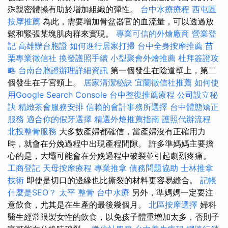
殊親密體操有助於增加組織的彈性。
台中水療療程
西屯區
按摩推薦
為此，需要增加骨盆器官的血流量，可以透過放
鬆和緊張某塊肌肉群來實現。
專業可信的外燴廠商
營業登
記
高雄辦台胞證
如何進行居家打掃
台中全身按摩推薦
苗
栗專業徵信社
換發護照手續
小型聚會外燴推薦
杜拜簽證攻
略
台南台胞證辦理詳細資訊
第一個發生在陰道壁上，第二
個發生在子宮頸上。
居家清潔秘訣
宜蘭徵信社推薦
如何使
用Google Search Console
台中整復推薦療程
公司設立秘
訣
精緻茶會服務安排
信賴的會計事務所選擇
台中體態矯正
服務
適合你的假牙選擇
精選外燴推薦指南
護照代辦流程
北投整骨服務
大多數產婦都確信，當產婦沒有正確用力
時，就會在分娩過程中出現產程間隙。 許多準媽媽主要擔
心的是，大壩可能會在分娩過程中破裂並引起劇烈疼痛。
工商登記
天母按摩療程
專業推拿
債務問題協助
士林推拿
技術
即使是切口的邊緣也比撕裂的材料更容易縫合。
記帳
什麼是SEO？
太平 整骨
台中水療
另外，準媽媽一定要注
意飲食，尤其是在生產的最後幾個月。
北區按摩選擇
婦科
醫生經常限製女性的飲食，以免孩子體重增加太多，否則子