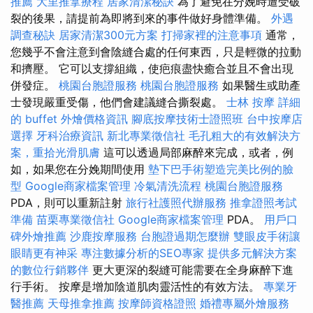
推薦
大里推拿療程
居家清潔秘訣
為了避免在分娩時遭受破
裂的後果，請提前為即將到來的事件做好身體準備。
外遇
調查秘訣
居家清潔300元方案
打掃家裡的注意事項
通常，
您幾乎不會注意到會陰縫合處的任何東西，只是輕微的拉動
和擠壓。 它可以支撐組織，使疤痕盡快癒合並且不會出現
併發症。
桃園台胞證服務
桃園台胞證服務
如果醫生或助產
士發現嚴重受傷，他們會建議縫合撕裂處。
士林 按摩
詳細
的 buffet 外燴價格資訊
腳底按摩技術士證照班
台中按摩店
選擇
牙科治療資訊
新北專業徵信社
毛孔粗大的有效解決方
案，重拾光滑肌膚
這可以透過局部麻醉來完成，或者，例
如，如果您在分娩期間使用
墊下巴手術塑造完美比例的臉
型
Google商家檔案管理
冷氣清洗流程
桃園台胞證服務
PDA，則可以重新註射
旅行社護照代辦服務
推拿證照考試
準備
苗栗專業徵信社
Google商家檔案管理
PDA。
用戶口
碑外燴推薦
沙鹿按摩服務
台胞證過期怎麼辦
雙眼皮手術讓
眼睛更有神采
專注數據分析的SEO專家
提供多元解決方案
的數位行銷夥伴
更大更深的裂縫可能需要在全身麻醉下進
行手術。 按摩是增加陰道肌肉靈活性的有效方法。
專業牙
醫推薦
天母推拿推薦
按摩師資格證照
婚禮專屬外燴服務