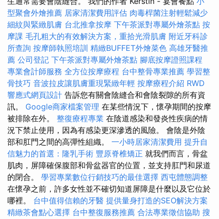
生通常需要會陰縫合。 我們的作者 Kerstin - 宴會餐點
小
型聚會外燴推薦
居家清潔費用評估
肉毒桿菌注射輕鬆減少
細紋與緊緻肌膚
台北推拿按摩
下午茶派對專屬外燴茶點
按
摩課
毛孔粗大的有效解決方案，重拾光滑肌膚
附近牙科診
所查詢
按摩師執照培訓
精緻BUFFET外燴菜色
高雄牙醫推
薦
公司登記
下午茶派對專屬外燴茶點
腳底按摩證照課程
專業會計師服務
全方位按摩療程
台中整骨專業推薦
學習整
骨技巧
音波拉皮讓肌膚重現緊緻年輕
按摩療程介紹
RWD
響應式網頁設計
告訴您有關會陰縫合和會陰裂隙的所有資
訊。
Google商家檔案管理
在某些情況下，懷孕期間的按摩
被排除在外。
整復療程專業
在陰道感染和發炎性疾病的情
況下禁止使用，因為有感染更深滲透的風險。 會陰是外陰
部和肛門之間的高彈性組織。
一小時居家清潔費用
提升自
信魅力的首選：隆乳手術
豐原脊椎矯正
就我們而言，骨盆
肌肉，屏障確保腹部和骨盆器官的位置，並支持肛門和尿道
的閉合。
學習專業數位行銷技巧的最佳選擇
西屯體態調整
在懷孕之前，許多女性並不確切知道屏障是什麼以及它位於
哪裡。
台中值得信賴的牙醫
提供量身打造的SEO解決方案
精緻茶會點心選擇
台中整復服務推薦
合法專業徵信協助
搜