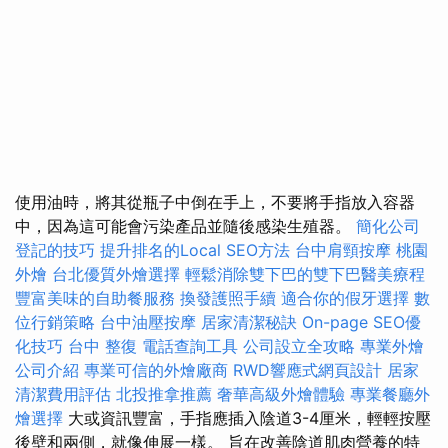
使用油時，將其從瓶子中倒在手上，不要將手指放入容器
中，因為這可能會污染產品並隨後感染生殖器。
簡化公司
登記的技巧
提升排名的Local SEO方法
台中肩頸按摩
桃園
外燴
台北優質外燴選擇
輕鬆消除雙下巴的雙下巴醫美療程
豐富美味的自助餐服務
換發護照手續
適合你的假牙選擇
數
位行銷策略
台中油壓按摩
居家清潔秘訣
On-page SEO優
化技巧
台中 整復
電話查詢工具
公司設立全攻略
專業外燴
公司介紹
專業可信的外燴廠商
RWD響應式網頁設計
居家
清潔費用評估
北投推拿推薦
奢華高級外燴體驗
專業餐廳外
燴選擇
大或資訊豐富，手指應插入陰道3-4厘米，輕輕按壓
後壁和兩側，就像伸展一樣。 旨在改善陰道肌肉營養的特