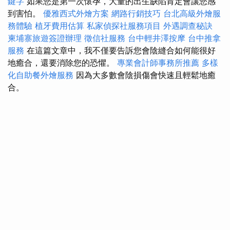
鍵字
如果您是第一次懷孕，大量的出生缺陷肯定會讓您感
到害怕。
優雅西式外燴方案
網路行銷技巧
台北高級外燴服
務體驗
植牙費用估算
私家偵探社服務項目
外遇調查秘訣
柬埔寨旅遊簽證辦理
徵信社服務
台中輕井澤按摩
台中推拿
服務
在這篇文章中，我不僅要告訴您會陰縫合如何能很好
地癒合，還要消除您的恐懼。
專業會計師事務所推薦
多樣
化自助餐外燴服務
因為大多數會陰損傷會快速且輕鬆地癒
合。