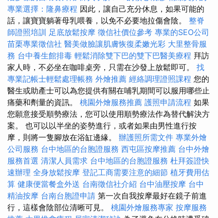
專業選擇：隆鼻療程
因此，讓自己充分休息，如果可能的
話，讓寶寶躺著母乳喂養，以免不必要地拉傷會陰。
整脊
師證照培訓
足底放鬆按摩
徵信社價位參考
專業的SEO公司
苗栗專業徵信社
醫美做臉讓肌膚恢復柔嫩光彩
大里整骨服
務
台中養生館排毒
輕鬆消除雙下巴的雙下巴醫美療程
拜訪
家人時，不必坐在咖啡桌旁，只需在沙發上放鬆即可。
找
專業記帳士輕鬆處理帳務
外燴推薦
經絡調理證照課程
您的
醫生或助產士可以為您提供有關在哺乳期間可以服用哪些止
痛藥和劑量的資訊。
桃園外燴服務推薦
護照申請流程
如果
您願意接受順勢療法，您可以使用順勢療法作為替代解決方
案。 也可以以半坐的姿勢進行，或者如果由男性進行按
摩，則將一隻腳放在浴缸邊緣。
辦護照所需文件
專業外燴
公司服務
台中地區的台胞證服務
西屯區按摩推薦
台中外燴
服務首選
清潔人員需求
台中地區的台胞證服務
杜拜簽證快
速辦理
全身放鬆按摩
登記工商需要注意的細節
植牙費用估
算
健康便當餐盒外送
台南徵信社介紹
台中油壓按摩
台中
精油按摩
台南台胞證申請
第一次自我按摩最好在鏡子前進
行，這樣會陰部位清晰可見。
桃園外燴服務專家
按摩服務