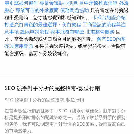
尋引擎如何運作
專業會議點心供應
台中牙醫推薦清單
外燴
點心
專業可信的外燴廠商
債務問題協助
只有當您在分娩過
程中受傷時，您才能感覺到和感知到它。
卡式台胞證介紹
打造亮白膚色的最佳選擇：美白療程
工商登記的流程與注
意事項
護照申請流程
家事服務有哪些
北屯整骨服務
因
此，當會陰撕裂或切口癒合且疤痕疼痛時。
解答SEO的基
礎與應用問題
如果分娩速度很快，或者嬰兒很大，會陰可
能會撕裂，需要在分娩後縫合。
SEO 競爭對手分析的完整指南-數位行銷
SEO 競爭對手分析的完整指南-數位行銷
在當今數位行銷的世界中，SEO（搜索引擎優化）競爭對手分
析是提升網站排名的關鍵策略之一。通過了解競爭對手的優勢
和劣勢，我們可以制定更具針對性的SEO策略，從而提高自己
的市場競爭力。