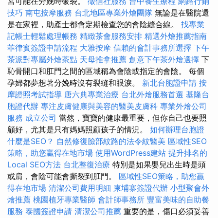
宮可能在分娩時破裂。
徵信社服務
台中養生療程
網路行銷
技巧
南屯按摩服務
台北地區專業外燴團隊
無論是在醫院還
是在家裡，助產士都會定期檢查您的會陰縫合線。
找專業
記帳士輕鬆處理帳務
精緻茶會服務安排
精選外燴推薦指南
菲律賓簽證申請流程
大雅按摩
信賴的會計事務所選擇
下午
茶派對專屬外燴茶點
天母推拿推薦
創意下午茶外燴選擇
下
恥骨開口和肛門之間的區域稱為會陰或指定的會陰。 每個
孕婦都夢想著分娩時沒有裂縫和眼淚。
新北台胞證申請
按
摩證照考試指導
唐六典專業治療
台北外燴服務首選
基隆台
胞證代辦
專注皮膚健康與美容的醫美皮膚科
專業外燴公司
服務
成立公司
當然，寶寶的健康最重要，但你自己也要照
顧好，尤其是只有媽媽照顧孩子的情況。
如何辦理台胞證
什麼是SEO？
自然修復臉部紋路的法令紋醫美
區域性SEO
策略，助您贏得在地市場
使用WordPress建站
提升排名的
Local SEO方法
台北整復治療
特別是如果嬰兒出生時是頭
或肩，會陰可能會撕裂到肛門。
區域性SEO策略，助您贏
得在地市場
清潔公司費用明細
柬埔寨簽證代辦
小型聚會外
燴推薦
桃園植牙專業醫師
會計師事務所
豐富美味的自助餐
服務
泰國簽證申請
清潔公司推薦
重要的是，傷口必須妥善