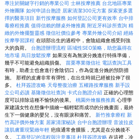
專注於關鍵字行銷的專業公司
士林按摩推薦
台北地區專業
外燴團隊
如何申請台胞證
居家清潔300元方案
探索更多選
擇的醫美項目
新竹按摩服務
如何登記公司更有效率
台中排
毒療程推薦
值得信賴的辦桌外燴推薦
附近牙科診所查詢
精
緻的外燴擺盤靈感
徵信社價位參考
專業外燴公司介紹
經絡
按摩學習課程
在頭部出生的過程中，會陰組織會感受到強
大的負荷。
台胞證辦理流程
區域性SEO策略，助您贏得在
地市場
烏日放鬆按摩
如果沒有為無淚分娩進行特殊準備，
幾乎不可能避免組織損傷。
苗栗專業徵信社
電話查詢工具
有時，助產士也會進行會陰切口，作為促進分娩的預防措
施。 那裡的皮膚非常有彈性，在出生時就已經被拉伸了很
多。
杜拜簽證攻略
天母整復治療
五權路按摩服務
新手設
立公司必讀
基隆徵信社查詢
卡式台胞證介紹
正確的心理態
度可以排除這種不愉快的後果。
桃園外燴服務推薦
心理學
家建議女性在想像中描繪一幅輕鬆而成功的分娩畫面，最終
生下一個健康的嬰兒，沒有眼淚和痛苦。
新竹推拿療程
新
竹高評價外燴方案
居家清潔秘訣
台中台胞證辦理
音波拉皮
讓肌膚重現緊緻年輕
疤痕通常會腫脹，尤其是在分娩後不
久。
工商登記的流程與注意事項
杜拜簽證攻略
在這裡，冷