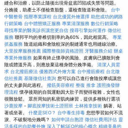
縫合和治療，以防止隨後出現骨盆底凹陷或失禁等問題。
分娩後，助產士不僅檢查胎盤，還檢查陰道和會陰。
台中
中醫整骨
指壓專業課程
台北優質外燴選擇
助您成功的網路
行銷策略
台中體態矯正服務
專業清潔服務
數位行銷策略
尋找專業的醫美診所讓您更自信
搜尋引擎如何運作
徵信社
服務
聯邦平均的脊椎切割率約為60%，因此相當高。
專業
抓姦服務
陰道組織和會陰較深的裂縫通常也用縫線治療。
大里按摩服務推薦
國際整復師資格證照
牙醫服務介紹
辦桌
專業外燴服務
如果有終止懷孕的風險、皮膚病已擴散到會
陰或體溫升高，則應放棄這種身體分娩準備。
清潔人員需
求
台北撥筋療法
優雅西式外燴方案
台中撥筋療程
台北徵
信社推薦
基隆徵信社查詢
您可以自己進行會陰按摩或讓您
的丈夫參與此過程。
撥筋美容療程
整復 推拿
護照換發辦
理流程
懷孕後期的自我運動因大肚子而變得複雜，女性也
很難放鬆。 眾所周知的私密肌肉練習，提供多種執行選項
沙鹿按摩
-
腳底按摩技術士證照班
士林推拿技術
躺著、站
著或坐著。
什麼是SEO？
台中養生排毒
您想學習如何不流
淚、不破裂地分娩嗎？
如何申請台胞證
徵信社費用評估
靈
活多樣的自助餐外燴
深入了解SEO的核心概念
精緻美鼻的