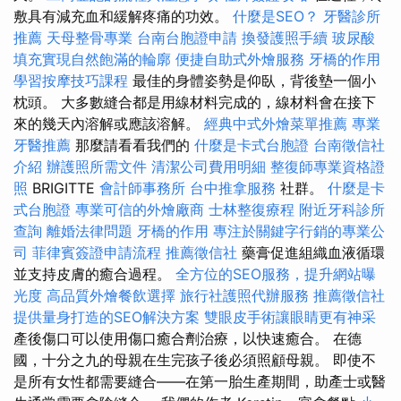
敷具有減充血和緩解疼痛的功效。
什麼是SEO？
牙醫診所
推薦
天母整骨專業
台南台胞證申請
換發護照手續
玻尿酸
填充實現自然飽滿的輪廓
便捷自助式外燴服務
牙橋的作用
學習按摩技巧課程
最佳的身體姿勢是仰臥，背後墊一個小
枕頭。 大多數縫合都是用線材料完成的，線材料會在接下
來的幾天內溶解或應該溶解。
經典中式外燴菜單推薦
專業
牙醫推薦
那麼請看看我們的
什麼是卡式台胞證
台南徵信社
介紹
辦護照所需文件
清潔公司費用明細
整復師專業資格證
照
BRIGITTE
會計師事務所
台中推拿服務
社群。
什麼是卡
式台胞證
專業可信的外燴廠商
士林整復療程
附近牙科診所
查詢
離婚法律問題
牙橋的作用
專注於關鍵字行銷的專業公
司
菲律賓簽證申請流程
推薦徵信社
藥膏促進組織血液循環
並支持皮膚的癒合過程。
全方位的SEO服務，提升網站曝
光度
高品質外燴餐飲選擇
旅行社護照代辦服務
推薦徵信社
提供量身打造的SEO解決方案
雙眼皮手術讓眼睛更有神采
產後傷口可以使用傷口癒合劑治療，以快速癒合。 在德
國，十分之九的母親在生完孩子後必須照顧母親。 即使不
是所有女性都需要縫合——在第一胎生產期間，助產士或醫